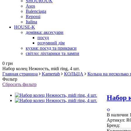
SHOUROUK
Asos
Balenciaga
Repossi
Italina
HOUSE-K
домівка: аксесуари
посуд
розумний дім
кухня: посуд та прикраси
світло: ліхтарики та лампи
0 грн
Набор колец Нежность, midi ring, 4 шт.
Главная страница
Kamertab
КОЛЬЦА
Кольца на несколько 
Фильтр
Сбросить фильтр
Набор к
В наличии
Артикул:
R
Бренд:
Количество