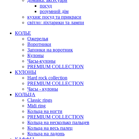
домівка: аксесуари
посуд
розумний дім
кухня: посуд та прикраси
світло: ліхтарики та лампи
КОЛЬЕ
Ожерелья
Воротники
Запонки на воротник
Кулоны
Часы-кулоны
PREMIUM COLLECTION
КУЛОНЫ
Hard rock collection
PREMIUM COLLECTION
Часы - кулоны
КОЛЬЦА
Classic rings
Midi ring
Кольца на ногти
PREMIUM COLLECTION
Кольца на несколько пальцев
Кольца на весь палец
Кольца на ладонь