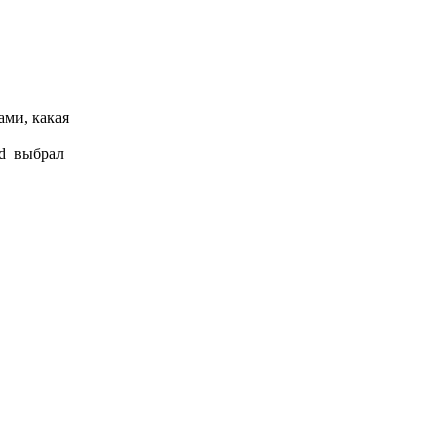
ами, какая
eld выбрал