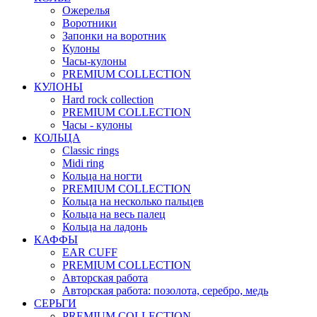
Ожерелья
Воротники
Запонки на воротник
Кулоны
Часы-кулоны
PREMIUM COLLECTION
КУЛОНЫ
Hard rock collection
PREMIUM COLLECTION
Часы - кулоны
КОЛЬЦА
Classic rings
Midi ring
Кольца на ногти
PREMIUM COLLECTION
Кольца на несколько пальцев
Кольца на весь палец
Кольца на ладонь
КАФФЫ
EAR CUFF
PREMIUM COLLECTION
Авторская работа
Авторская работа: позолота, серебро, медь
СЕРЬГИ
PREMIUM COLLECTION