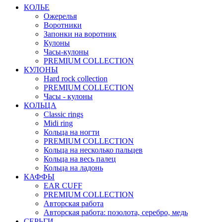
КОЛЬЕ
Ожерелья
Воротники
Запонки на воротник
Кулоны
Часы-кулоны
PREMIUM COLLECTION
КУЛОНЫ
Hard rock collection
PREMIUM COLLECTION
Часы - кулоны
КОЛЬЦА
Classic rings
Midi ring
Кольца на ногти
PREMIUM COLLECTION
Кольца на несколько пальцев
Кольца на весь палец
Кольца на ладонь
КАФФЫ
EAR CUFF
PREMIUM COLLECTION
Авторская работа
Авторская работа: позолота, серебро, медь
СЕРЬГИ