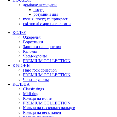
HOUSE-K
домівка: аксесуари
посуд
розумний дім
кухня: посуд та прикраси
світло: ліхтарики та лампи
КОЛЬЕ
Ожерелья
Воротники
Запонки на воротник
Кулоны
Часы-кулоны
PREMIUM COLLECTION
КУЛОНЫ
Hard rock collection
PREMIUM COLLECTION
Часы - кулоны
КОЛЬЦА
Classic rings
Midi ring
Кольца на ногти
PREMIUM COLLECTION
Кольца на несколько пальцев
Кольца на весь палец