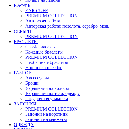
Кольца на ладонь
КАФФЫ
EAR CUFF
PREMIUM COLLECTION
Авторская работа
Авторская работа: позолота, серебро, медь
СЕРЬГИ
PREMIUM COLLECTION
БРАСЛЕТЫ
Classic bracelets
Кожаные браслеты
PREMIUM COLLECTION
Необычные браслеты
Hard rock collection
РАЗНОЕ
Аксессуары
Броши
Украшения на волосы
Украшения на тело, одежду
Подарочная упаковка
ЗАПОНКИ
PREMIUM COLLECTION
Запонки на воротник
Запонки на манжеты
ОДЕЖДА