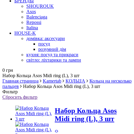
БРЕНДЫ
SHOUROUK
Asos
Balenciaga
Repossi
Italina
HOUSE-K
домівка: аксесуари
посуд
розумний дім
кухня: посуд та прикраси
світло: ліхтарики та лампи
0 грн
Набор Кольца Asos Midi ring (L), 3 шт
Главная страница
Kamertab
КОЛЬЦА
Кольца на несколько
пальцев
Набор Кольца Asos Midi ring (L), 3 шт
Фильтр
Сбросить фильтр
Набор Кольца Asos
Midi ring (L), 3 шт