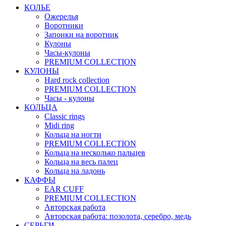
КОЛЬЕ
Ожерелья
Воротники
Запонки на воротник
Кулоны
Часы-кулоны
PREMIUM COLLECTION
КУЛОНЫ
Hard rock collection
PREMIUM COLLECTION
Часы - кулоны
КОЛЬЦА
Classic rings
Midi ring
Кольца на ногти
PREMIUM COLLECTION
Кольца на несколько пальцев
Кольца на весь палец
Кольца на ладонь
КАФФЫ
EAR CUFF
PREMIUM COLLECTION
Авторская работа
Авторская работа: позолота, серебро, медь
СЕРЬГИ