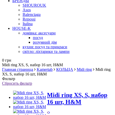
БРЕНДЫ
SHOUROUK
Asos
Balenciaga
Repossi
Italina
HOUSE-K
домівка: аксесуари
посуд
розумний дім
кухня: посуд та прикраси
світло: ліхтарики та лампи
0 грн
Midi ring XS, S, набор 16 шт, H&M
Главная страница
Kamertab
КОЛЬЦА
Midi ring
Midi ring
XS, S, набор 16 шт, H&M
Фильтр
Сбросить фильтр
Midi ring XS, S, набор
16 шт, H&M