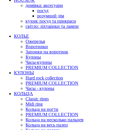
HOUSE-K
домівка: аксесуари
посуд
розумний дім
кухня: посуд та прикраси
світло: ліхтарики та лампи
КОЛЬЕ
Ожерелья
Воротники
Запонки на воротник
Кулоны
Часы-кулоны
PREMIUM COLLECTION
КУЛОНЫ
Hard rock collection
PREMIUM COLLECTION
Часы - кулоны
КОЛЬЦА
Classic rings
Midi ring
Кольца на ногти
PREMIUM COLLECTION
Кольца на несколько пальцев
Кольца на весь палец