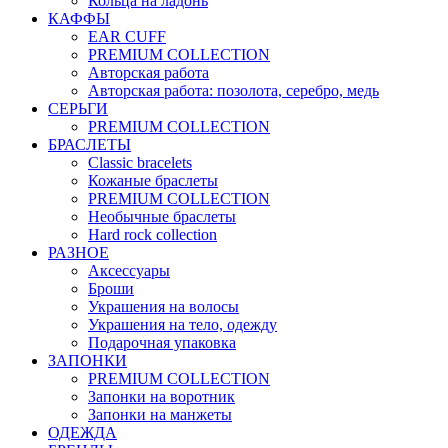
Кольца на ладонь
КАФФЫ
EAR CUFF
PREMIUM COLLECTION
Авторская работа
Авторская работа: позолота, серебро, медь
СЕРЬГИ
PREMIUM COLLECTION
БРАСЛЕТЫ
Classic bracelets
Кожаные браслеты
PREMIUM COLLECTION
Необычные браслеты
Hard rock collection
РАЗНОЕ
Аксессуары
Броши
Украшения на волосы
Украшения на тело, одежду
Подарочная упаковка
ЗАПОНКИ
PREMIUM COLLECTION
Запонки на воротник
Запонки на манжеты
ОДЕЖДА