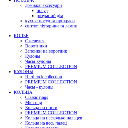
HOUSE-K
домівка: аксесуари
посуд
розумний дім
кухня: посуд та прикраси
світло: ліхтарики та лампи
КОЛЬЕ
Ожерелья
Воротники
Запонки на воротник
Кулоны
Часы-кулоны
PREMIUM COLLECTION
КУЛОНЫ
Hard rock collection
PREMIUM COLLECTION
Часы - кулоны
КОЛЬЦА
Classic rings
Midi ring
Кольца на ногти
PREMIUM COLLECTION
Кольца на несколько пальцев
Кольца на весь палец