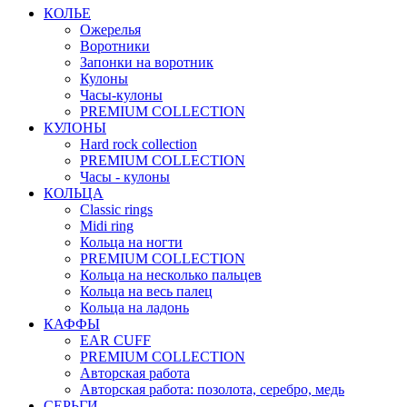
КОЛЬЕ
Ожерелья
Воротники
Запонки на воротник
Кулоны
Часы-кулоны
PREMIUM COLLECTION
КУЛОНЫ
Hard rock collection
PREMIUM COLLECTION
Часы - кулоны
КОЛЬЦА
Classic rings
Midi ring
Кольца на ногти
PREMIUM COLLECTION
Кольца на несколько пальцев
Кольца на весь палец
Кольца на ладонь
КАФФЫ
EAR CUFF
PREMIUM COLLECTION
Авторская работа
Авторская работа: позолота, серебро, медь
СЕРЬГИ