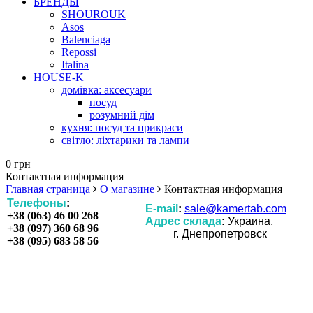
БРЕНДЫ
SHOUROUK
Asos
Balenciaga
Repossi
Italina
HOUSE-K
домівка: аксесуари
посуд
розумний дім
кухня: посуд та прикраси
світло: ліхтарики та лампи
0 грн
Контактная информация
Главная страница
О магазине
Контактная информация
Телефоны
:
E-mail
:
sale@kamertab.com
+38 (063) 46 00 268
Адрес склада
:
Украина,
+38 (097) 360 68 96
г. Днепропетровск
+38 (095) 683 58 56