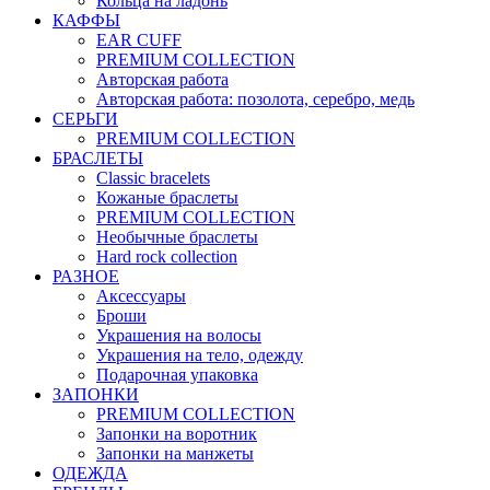
Кольца на ладонь
КАФФЫ
EAR CUFF
PREMIUM COLLECTION
Авторская работа
Авторская работа: позолота, серебро, медь
СЕРЬГИ
PREMIUM COLLECTION
БРАСЛЕТЫ
Classic bracelets
Кожаные браслеты
PREMIUM COLLECTION
Необычные браслеты
Hard rock collection
РАЗНОЕ
Аксессуары
Броши
Украшения на волосы
Украшения на тело, одежду
Подарочная упаковка
ЗАПОНКИ
PREMIUM COLLECTION
Запонки на воротник
Запонки на манжеты
ОДЕЖДА