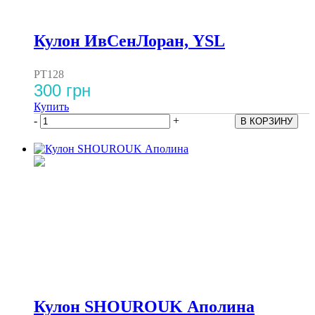
Кулон ИвСенЛоран, YSL
PT128
300 грн
Купить
-
+
Кулон SHOUROUK Аполина