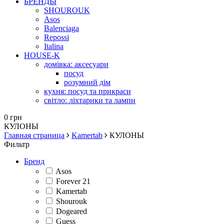
БРЕНДЫ
SHOUROUK
Asos
Balenciaga
Repossi
Italina
HOUSE-K
домівка: аксесуари
посуд
розумний дім
кухня: посуд та прикраси
світло: ліхтарики та лампи
0 грн
КУЛОНЫ
Главная страница
Kamertab
КУЛОНЫ
Фильтр
Бренд
Asos
Forever 21
Kamertab
Shourouk
Dogeared
Guess