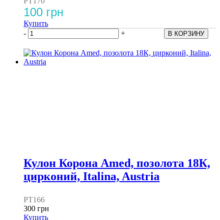
PT170
100 грн
Купить
-
+
Кулон Корона Amed, позолота 18К,
цирконий, Italina, Austria
PT166
300 грн
Купить