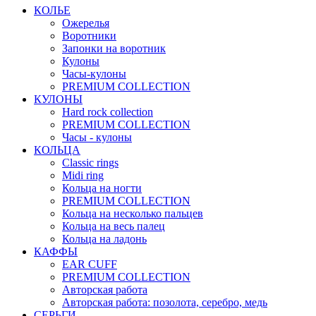
КОЛЬЕ
Ожерелья
Воротники
Запонки на воротник
Кулоны
Часы-кулоны
PREMIUM COLLECTION
КУЛОНЫ
Hard rock collection
PREMIUM COLLECTION
Часы - кулоны
КОЛЬЦА
Classic rings
Midi ring
Кольца на ногти
PREMIUM COLLECTION
Кольца на несколько пальцев
Кольца на весь палец
Кольца на ладонь
КАФФЫ
EAR CUFF
PREMIUM COLLECTION
Авторская работа
Авторская работа: позолота, серебро, медь
СЕРЬГИ