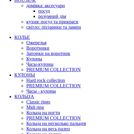
HOUSE-K
домівка: аксесуари
посуд
розумний дім
кухня: посуд та прикраси
світло: ліхтарики та лампи
КОЛЬЕ
Ожерелья
Воротники
Запонки на воротник
Кулоны
Часы-кулоны
PREMIUM COLLECTION
КУЛОНЫ
Hard rock collection
PREMIUM COLLECTION
Часы - кулоны
КОЛЬЦА
Classic rings
Midi ring
Кольца на ногти
PREMIUM COLLECTION
Кольца на несколько пальцев
Кольца на весь палец