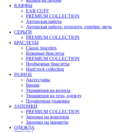
Кольца на ладонь
КАФФЫ
EAR CUFF
PREMIUM COLLECTION
Авторская работа
Авторская работа: позолота, серебро, медь
СЕРЬГИ
PREMIUM COLLECTION
БРАСЛЕТЫ
Classic bracelets
Кожаные браслеты
PREMIUM COLLECTION
Необычные браслеты
Hard rock collection
РАЗНОЕ
Аксессуары
Броши
Украшения на волосы
Украшения на тело, одежду
Подарочная упаковка
ЗАПОНКИ
PREMIUM COLLECTION
Запонки на воротник
Запонки на манжеты
ОДЕЖДА