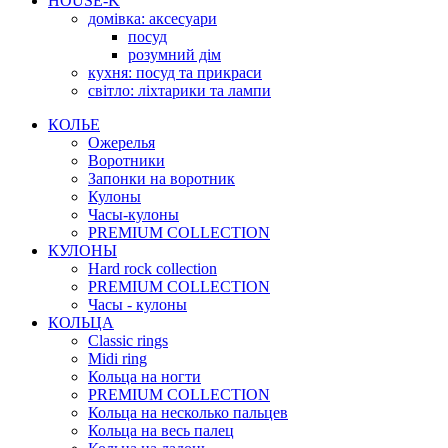
HOUSE-K
домівка: аксесуари
посуд
розумний дім
кухня: посуд та прикраси
світло: ліхтарики та лампи
КОЛЬЕ
Ожерелья
Воротники
Запонки на воротник
Кулоны
Часы-кулоны
PREMIUM COLLECTION
КУЛОНЫ
Hard rock collection
PREMIUM COLLECTION
Часы - кулоны
КОЛЬЦА
Classic rings
Midi ring
Кольца на ногти
PREMIUM COLLECTION
Кольца на несколько пальцев
Кольца на весь палец