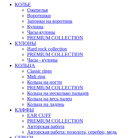
КОЛЬЕ
Ожерелья
Воротники
Запонки на воротник
Кулоны
Часы-кулоны
PREMIUM COLLECTION
КУЛОНЫ
Hard rock collection
PREMIUM COLLECTION
Часы - кулоны
КОЛЬЦА
Classic rings
Midi ring
Кольца на ногти
PREMIUM COLLECTION
Кольца на несколько пальцев
Кольца на весь палец
Кольца на ладонь
КАФФЫ
EAR CUFF
PREMIUM COLLECTION
Авторская работа
Авторская работа: позолота, серебро, медь
СЕРЬГИ