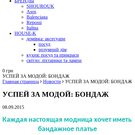
БРЕНДЫ
SHOUROUK
Asos
Balenciaga
Repossi
Italina
HOUSE-K
домівка: аксесуари
посуд
розумний дім
кухня: посуд та прикраси
світло: ліхтарики та лампи
0 грн
УСПЕЙ ЗА МОДОЙ: БОНДАЖ
Главная страница
Новости
УСПЕЙ ЗА МОДОЙ: БОНДАЖ
УСПЕЙ ЗА МОДОЙ: БОНДАЖ
08.09.2015
Каждая настоящая модница хочет иметь 
бандажное платье