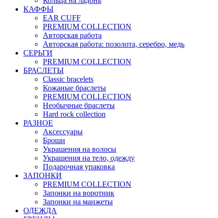
Кольца на ладонь
КАФФЫ
EAR CUFF
PREMIUM COLLECTION
Авторская работа
Авторская работа: позолота, серебро, медь
СЕРЬГИ
PREMIUM COLLECTION
БРАСЛЕТЫ
Classic bracelets
Кожаные браслеты
PREMIUM COLLECTION
Необычные браслеты
Hard rock collection
РАЗНОЕ
Аксессуары
Броши
Украшения на волосы
Украшения на тело, одежду
Подарочная упаковка
ЗАПОНКИ
PREMIUM COLLECTION
Запонки на воротник
Запонки на манжеты
ОДЕЖДА