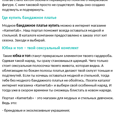
платье стало хитом сезона и перевернуло понятие о некрасивой 
фигуре. С ним таковой просто не существует. Ведь оно создано 
подтянуть и подчеркнуть.
Где купить бандажное платье
Модное 
бандажное платье купить
 можно в интернет магазине 
«Кamertab». Наш портал поможет всегда оставаться модной и 
стильной. В каталоге компании предоставлено к заказу этот хит 
сезона. Заходи и выбирай.
Юбка и топ – твой сексуальный комплект
 Такие 
юбка и топ 
станут прекрасным
элементом твоего гардероба
. 
Одевая такой наряд, ты сразу становишься царицей. Чего только 
стоит сексуальная полосочка твоего живота, которая видна. А 
облегающие по бокам полосы платья делают твой силуэт тоньше и 
подтянутей. Если ты хочешь оставаться модной и стильной, тогда 
тебе без модного бандажного платья не обойтись. Посети каталог 
интернет магазина «Кamertab» и выбери свой особенный наряд. И 
тогда уже в скором времени ты сможешь блистать в новом наряде.
Портал «Кamertab» - это магазин для модных и стильных девчонок. 
Ведь это:
- брендовые и эксклюзивные украшения;