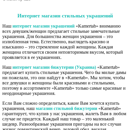
Интернет магазин стильных украшений
Наш
интернет магазин украшений
«Kamertab» вниманию
всех девушек/женщин предлагает стильные замечательные
украшения. Для большинства женщин украшения – это
излюбленная тема. Естественно, выглядеть красиво и
изысканно – это стремление каждой женщины. Каждая
женщина отличается своим неповторимым вкусом, который
проявляется в ее украшениях.
Наш
интернет магазин бижутерии (Украина)
«Kamertab»
предлагает купить стильные украшения. Чего бы милые дамы
ни пожелали, это они найдут в «Kamertab». Мы хотим, чтобы
все девушки и женщины были красивыми и стильными,
поэтому в ассортименте «Kamertab» только самые красивые и
неординарные украшения.
Если Вам сложно определиться, какие Вам хочется купить
украшения, наш
магазин стильной бижутерии
«Kamertab»
гарантирует, что купив у нас украшения, жалеть Вам в любом
случае не придется. Каждый наш товар – это маленький
шедевр. Разнообразные украшения пригодны на все случаи
жизни: романтический вечер, деловой обед, веселая