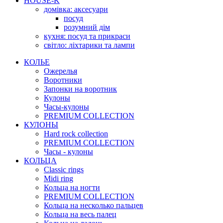
HOUSE-K
домівка: аксесуари
посуд
розумний дім
кухня: посуд та прикраси
світло: ліхтарики та лампи
КОЛЬЕ
Ожерелья
Воротники
Запонки на воротник
Кулоны
Часы-кулоны
PREMIUM COLLECTION
КУЛОНЫ
Hard rock collection
PREMIUM COLLECTION
Часы - кулоны
КОЛЬЦА
Classic rings
Midi ring
Кольца на ногти
PREMIUM COLLECTION
Кольца на несколько пальцев
Кольца на весь палец