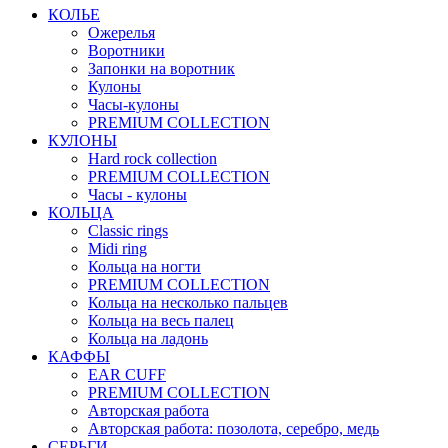
КОЛЬЕ
Ожерелья
Воротники
Запонки на воротник
Кулоны
Часы-кулоны
PREMIUM COLLECTION
КУЛОНЫ
Hard rock collection
PREMIUM COLLECTION
Часы - кулоны
КОЛЬЦА
Classic rings
Midi ring
Кольца на ногти
PREMIUM COLLECTION
Кольца на несколько пальцев
Кольца на весь палец
Кольца на ладонь
КАФФЫ
EAR CUFF
PREMIUM COLLECTION
Авторская работа
Авторская работа: позолота, серебро, медь
СЕРЬГИ