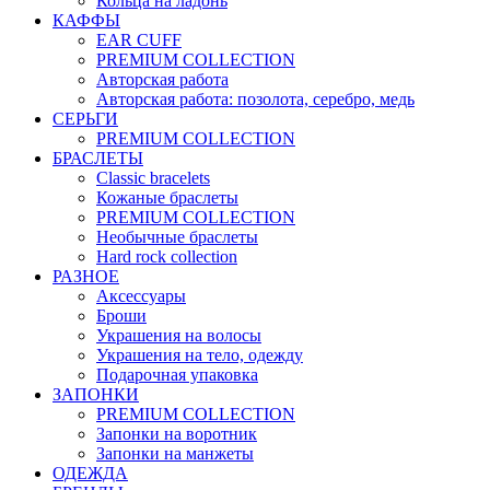
Кольца на ладонь
КАФФЫ
EAR CUFF
PREMIUM COLLECTION
Авторская работа
Авторская работа: позолота, серебро, медь
СЕРЬГИ
PREMIUM COLLECTION
БРАСЛЕТЫ
Classic bracelets
Кожаные браслеты
PREMIUM COLLECTION
Необычные браслеты
Hard rock collection
РАЗНОЕ
Аксессуары
Броши
Украшения на волосы
Украшения на тело, одежду
Подарочная упаковка
ЗАПОНКИ
PREMIUM COLLECTION
Запонки на воротник
Запонки на манжеты
ОДЕЖДА