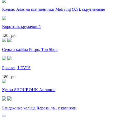
Кольцо Asos на все пальчики Midi ring (XS), скругленные
Воротник кружевной
120 грн
Серьги каффы Ретро, Top Shop
Браслет, LEVI'S
180 грн
Кулон SHOUROUK Аполина
Бандажные кольца Repossi 4в1 с камнями