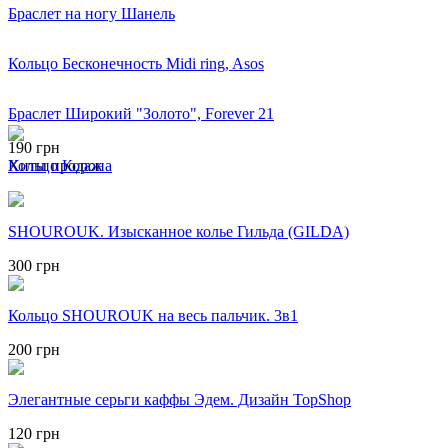
Браслет на ногу Шанель
Кольцо Бесконечность Midi ring, Asos
Браслет Широкий "Золото", Forever 21
190 грн
Хиты продаж
Кольцо Корона
SHOUROUK. Изысканное колье Гильда (GILDA)
300 грн
Кольцо SHOUROUK на весь пальчик. 3в1
200 грн
Элегантные серьги каффы Эдем. Дизайн TopShop
120 грн