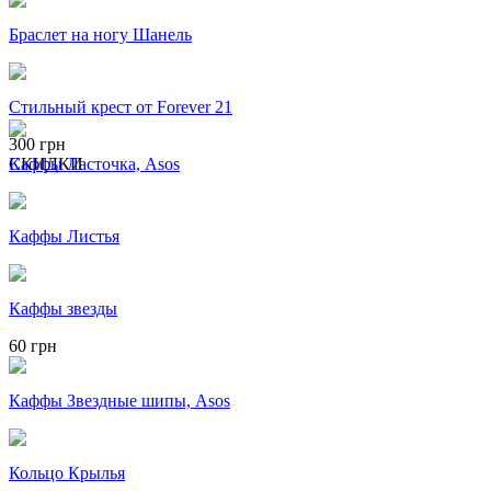
Браслет на ногу Шанель
Стильный крест от Forever 21
300 грн
СКИДКИ
Каффы Ласточка, Asos
Каффы Листья
Каффы звезды
60 грн
Каффы Звездные шипы, Asos
Кольцо Крылья