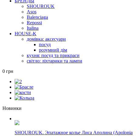
БРЕНДЫ
SHOUROUK
Asos
Balenciaga
Repossi
Italina
HOUSE-K
домівка: аксесуари
посуд
розумний дім
кухня: посуд та прикраси
світло: ліхтарики та лампи
0 грн
Новинки
SHOUROUK. Эпатажное колье Лиса Аполина (Apolonia