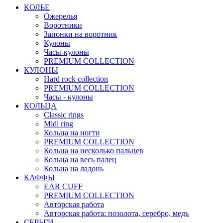
КОЛЬЕ
Ожерелья
Воротники
Запонки на воротник
Кулоны
Часы-кулоны
PREMIUM COLLECTION
КУЛОНЫ
Hard rock collection
PREMIUM COLLECTION
Часы - кулоны
КОЛЬЦА
Classic rings
Midi ring
Кольца на ногти
PREMIUM COLLECTION
Кольца на несколько пальцев
Кольца на весь палец
Кольца на ладонь
КАФФЫ
EAR CUFF
PREMIUM COLLECTION
Авторская работа
Авторская работа: позолота, серебро, медь
СЕРЬГИ