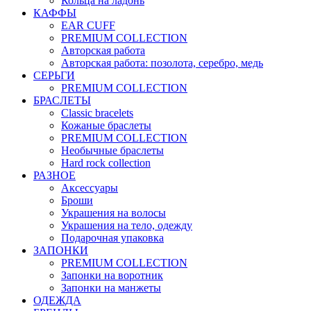
Кольца на ладонь
КАФФЫ
EAR CUFF
PREMIUM COLLECTION
Авторская работа
Авторская работа: позолота, серебро, медь
СЕРЬГИ
PREMIUM COLLECTION
БРАСЛЕТЫ
Classic bracelets
Кожаные браслеты
PREMIUM COLLECTION
Необычные браслеты
Hard rock collection
РАЗНОЕ
Аксессуары
Броши
Украшения на волосы
Украшения на тело, одежду
Подарочная упаковка
ЗАПОНКИ
PREMIUM COLLECTION
Запонки на воротник
Запонки на манжеты
ОДЕЖДА