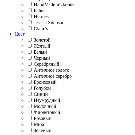
HandMadeInUkraine
Italina
Hermes
Jessica Simpson
Claire's
Цвет
Золотой
Желтый
Белый
Черный
Серебряный
Античное золото
Античное серебро
Бронзовый
Голубой
Синий
Изумрудный
Молочный
Фиолетовый
Розовый
Микс
Зеленый