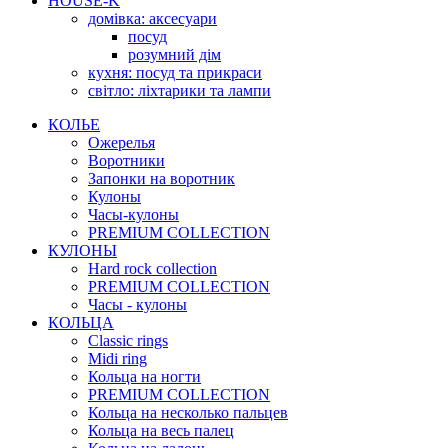
HOUSE-K
домівка: аксесуари
посуд
розумний дім
кухня: посуд та прикраси
світло: ліхтарики та лампи
КОЛЬЕ
Ожерелья
Воротники
Запонки на воротник
Кулоны
Часы-кулоны
PREMIUM COLLECTION
КУЛОНЫ
Hard rock collection
PREMIUM COLLECTION
Часы - кулоны
КОЛЬЦА
Classic rings
Midi ring
Кольца на ногти
PREMIUM COLLECTION
Кольца на несколько пальцев
Кольца на весь палец