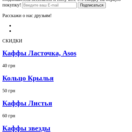
покупку!
Например, прекрасные серьги с различными 
способами крепления, состоящие из различных 
Расскажи о нас друзьям!
материалов, усыпанные камнями и обрамлены 
другим декором - это малый список особенностей 
украшений. Итак, 
купить серьги
 просто: заходите в 
каталог, выбираете то, что нравится и оформляете 
заказ.
СКИДКИ
Цена на серьги в магазине «Kamertab»
Каффы Ласточка, Asos
Различные 
серьги, цена
 на которые соответственно 
разная, имеют разное качество. Мы заботимся о 
40 грн
своем покупателе, стараемся подарить ему истинное 
удовольствие от украшения, поэтому и наши 
Кольцо Крылья
украшения имеют очень высокое качество. 
Брендовые и эксклюзивные серьги будут украшать 
50 грн
ушко длительное время, так как очень долговечны. 
Также в «Kamertab» есть множество новинок, 
Каффы Листья
например, серьги с перьями, которые уже украшают 
ушки многих модниц. Также очень 
востребованными есть серьги шурук. Эти изделия с 
60 грн
массивными камнями способны вмиг изменить 
образ и сделать его экстравагантным. Именно 
Каффы звезды
поэтому эти брендовые сережки пользуются 