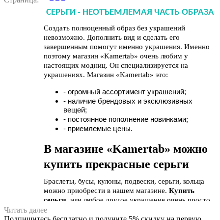
СЕРЬГИ - НЕОТЪЕМЛЕМАЯ ЧАСТЬ ОБРАЗА
Создать полноценный образ без украшений 
невозможно. Дополнить вид и сделать его 
завершенным помогут именно украшения. Именно 
поэтому магазин «Kamertab» очень любим у 
настоящих модниц. Он специализируется на 
украшениях. Магазин «Kamertab» это:
- огромный ассортимент украшений;
- наличие брендовых и эксклюзивных 
вещей;
- постоянное пополнение новинками;
- приемлемые цены.
В магазине «Kamertab» можно 
купить прекрасные серьги
Браслеты, бусы, кулоны, подвески, серьги, кольца 
можно приобрести в нашем магазине. 
Купить 
серьги
, или любое другое украшение очень просто. 
В каталоге компании предоставлен весь ассортимент 
Читать далее
Подпишитесь бесплатно и получите 5% скидку на первую
украшений. Выбрать действительно есть из чего. 