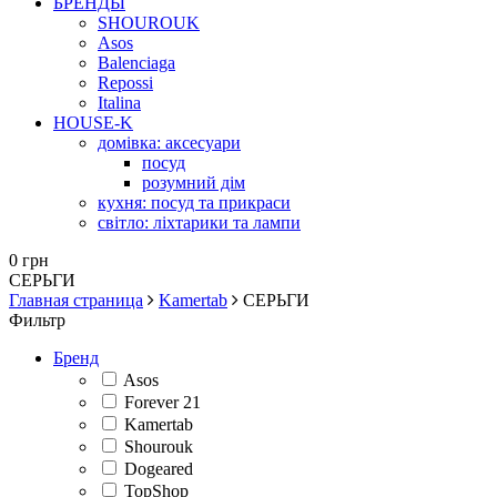
БРЕНДЫ
SHOUROUK
Asos
Balenciaga
Repossi
Italina
HOUSE-K
домівка: аксесуари
посуд
розумний дім
кухня: посуд та прикраси
світло: ліхтарики та лампи
0 грн
СЕРЬГИ
Главная страница
Kamertab
СЕРЬГИ
Фильтр
Бренд
Asos
Forever 21
Kamertab
Shourouk
Dogeared
TopShop