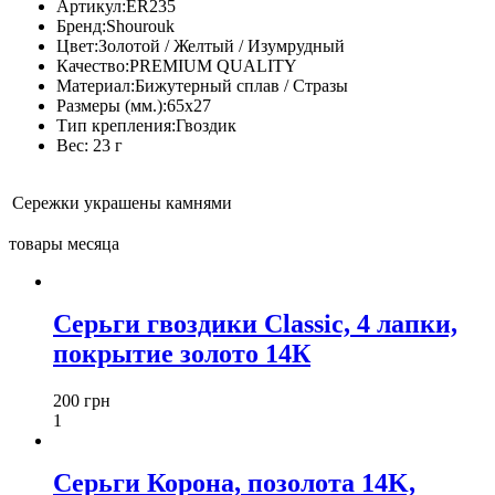
Артикул:
ER235
Бренд:
Shourouk
Цвет:
Золотой / Желтый / Изумрудный
Качество:
PREMIUM QUALITY
Материал:
Бижутерный сплав / Стразы
Размеры (мм.):
65x27
Тип крепления:
Гвоздик
Вес:
23 г
Сережки украшены камнями
товары месяца
Серьги гвоздики Classic, 4 лапки,
покрытие золото 14К
200 грн
1
Серьги Корона, позолота 14K,