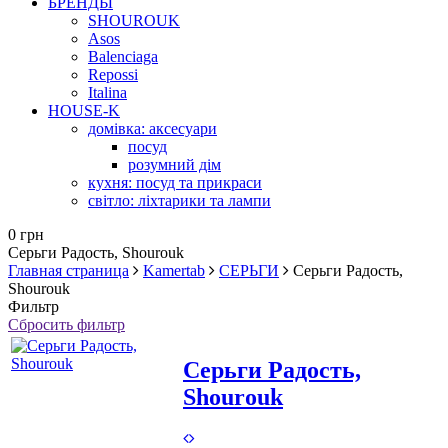
БРЕНДЫ
SHOUROUK
Asos
Balenciaga
Repossi
Italina
HOUSE-K
домівка: аксесуари
посуд
розумний дім
кухня: посуд та прикраси
світло: ліхтарики та лампи
0 грн
Серьги Радость, Shourouk
Главная страница
Kamertab
СЕРЬГИ
Серьги Радость,
Shourouk
Фильтр
Сбросить фильтр
Серьги Радость,
Shourouk