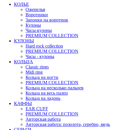
КОЛЬЕ
Ожерелья
Воротники
Запонки на воротник
Кулоны
Часы-кулоны
PREMIUM COLLECTION
КУЛОНЫ
Hard rock collection
PREMIUM COLLECTION
Часы - кулоны
КОЛЬЦА
Classic rings
Midi ring
Кольца на ногти
PREMIUM COLLECTION
Кольца на несколько пальцев
Кольца на весь палец
Кольца на ладонь
КАФФЫ
EAR CUFF
PREMIUM COLLECTION
Авторская работа
Авторская работа: позолота, серебро, медь
СЕРЬГИ