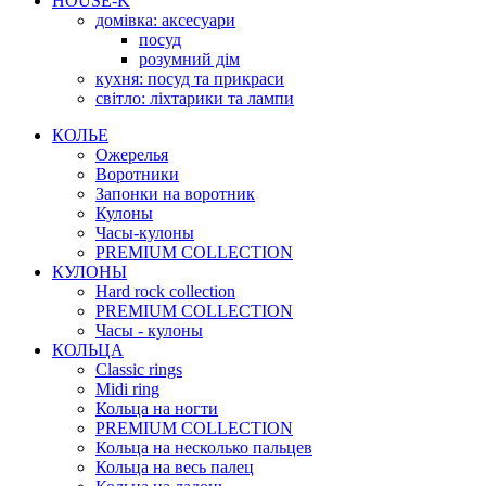
HOUSE-K
домівка: аксесуари
посуд
розумний дім
кухня: посуд та прикраси
світло: ліхтарики та лампи
КОЛЬЕ
Ожерелья
Воротники
Запонки на воротник
Кулоны
Часы-кулоны
PREMIUM COLLECTION
КУЛОНЫ
Hard rock collection
PREMIUM COLLECTION
Часы - кулоны
КОЛЬЦА
Classic rings
Midi ring
Кольца на ногти
PREMIUM COLLECTION
Кольца на несколько пальцев
Кольца на весь палец