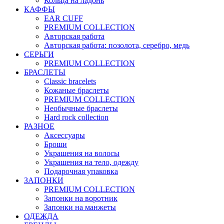
Кольца на ладонь
КАФФЫ
EAR CUFF
PREMIUM COLLECTION
Авторская работа
Авторская работа: позолота, серебро, медь
СЕРЬГИ
PREMIUM COLLECTION
БРАСЛЕТЫ
Classic bracelets
Кожаные браслеты
PREMIUM COLLECTION
Необычные браслеты
Hard rock collection
РАЗНОЕ
Аксессуары
Броши
Украшения на волосы
Украшения на тело, одежду
Подарочная упаковка
ЗАПОНКИ
PREMIUM COLLECTION
Запонки на воротник
Запонки на манжеты
ОДЕЖДА