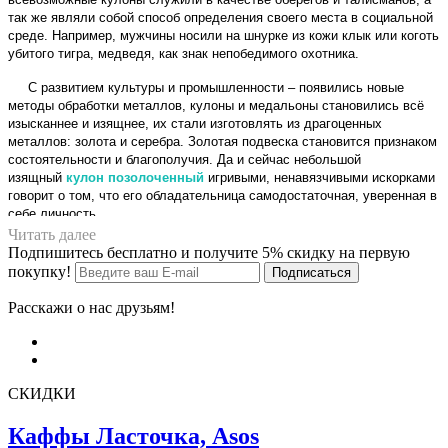
так же являли собой способ определения своего места в социальной
среде. Например, мужчины носили на шнурке из кожи клык или коготь
убитого тигра, медведя, как знак непобедимого охотника.
С развитием культуры и промышленности – появились новые
методы обработки металлов, кулоны и медальоны становились всё
изысканнее и изящнее, их стали изготовлять из драгоценных
металлов: золота и серебра. Золотая подвеска становится признаком
состоятельности и благополучия. Да и сейчас небольшой
изящный
кулон позолоченный
игривыми, ненавязчивыми искорками
говорит о том, что его обладательница самодостаточная, уверенная в
себе личность.
Читать далее
Сегодня
кулон позолоченный купить
Вы можете в нашем
Подпишитесь бесплатно и получите 5% скидку на первую
интернет магазине «Камертаб». Руководствуясь нашим удобным
покупку!
меню, Вы с лёгкостью из раздела
«Кулоны»
перейдёте в подраздел
«premium collection» и вашему вниманию откроется многообразие
Расскажи о нас друзьям!
позолоченных, стильных, брендовых подвесок.
И уж если на шейке прелестной девушки красуется брендовая
подвеска, вещица с громким именем, то это добавляет элегантности
и утончённости в созданный ею, нежный образ. Если нежность - не
СКИДКИ
ваш стиль, зайдите на страничку с подвесками в стиле
Харод Рок.
Каффы Ласточка, Asos
Брендовые подвески купить
и поразить окружающих