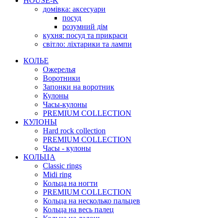
HOUSE-K
домівка: аксесуари
посуд
розумний дім
кухня: посуд та прикраси
світло: ліхтарики та лампи
КОЛЬЕ
Ожерелья
Воротники
Запонки на воротник
Кулоны
Часы-кулоны
PREMIUM COLLECTION
КУЛОНЫ
Hard rock collection
PREMIUM COLLECTION
Часы - кулоны
КОЛЬЦА
Classic rings
Midi ring
Кольца на ногти
PREMIUM COLLECTION
Кольца на несколько пальцев
Кольца на весь палец