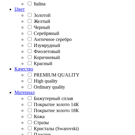
Italina
Цвет
Золотой
Желтый
Черный
Серебряный
Античное серебро
Изумрудный
Фиолетовый
Коричневый
Красный
Качество
PREMIUM QUALITY
High quality
Ordinary quality
Материал
Бижутерный сплав
Покрытие золото 14К
Покрытие золото 18К
Кожа
Стразы
Кристалы (Swarovski)
Пластик