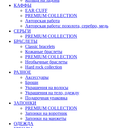
Кольца на ладонь
КАФФЫ
EAR CUFF
PREMIUM COLLECTION
Авторская работа
Авторская работа: позолота, серебро, медь
СЕРЬГИ
PREMIUM COLLECTION
БРАСЛЕТЫ
Classic bracelets
Кожаные браслеты
PREMIUM COLLECTION
Необычные браслеты
Hard rock collection
РАЗНОЕ
Аксессуары
Броши
Украшения на волосы
Украшения на тело, одежду
Подарочная упаковка
ЗАПОНКИ
PREMIUM COLLECTION
Запонки на воротник
Запонки на манжеты
ОДЕЖДА