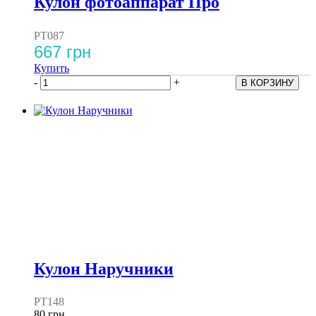
Кулон фотоаппарат Про
PT087
667 грн
Купить
-
+
Кулон Наручники
PT148
80 грн