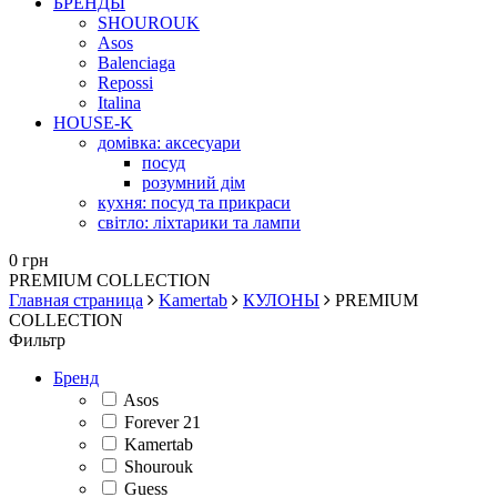
БРЕНДЫ
SHOUROUK
Asos
Balenciaga
Repossi
Italina
HOUSE-K
домівка: аксесуари
посуд
розумний дім
кухня: посуд та прикраси
світло: ліхтарики та лампи
0 грн
PREMIUM COLLECTION
Главная страница
Kamertab
КУЛОНЫ
PREMIUM
COLLECTION
Фильтр
Бренд
Asos
Forever 21
Kamertab
Shourouk
Guess