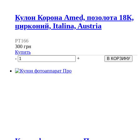
Кулон Корона Amed, позолота 18К,
цирконий, Italina, Austria
PT166
300 грн
Купить
-
+