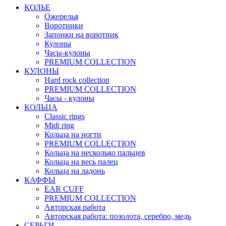
КОЛЬЕ
Ожерелья
Воротники
Запонки на воротник
Кулоны
Часы-кулоны
PREMIUM COLLECTION
КУЛОНЫ
Hard rock collection
PREMIUM COLLECTION
Часы - кулоны
КОЛЬЦА
Classic rings
Midi ring
Кольца на ногти
PREMIUM COLLECTION
Кольца на несколько пальцев
Кольца на весь палец
Кольца на ладонь
КАФФЫ
EAR CUFF
PREMIUM COLLECTION
Авторская работа
Авторская работа: позолота, серебро, медь
СЕРЬГИ