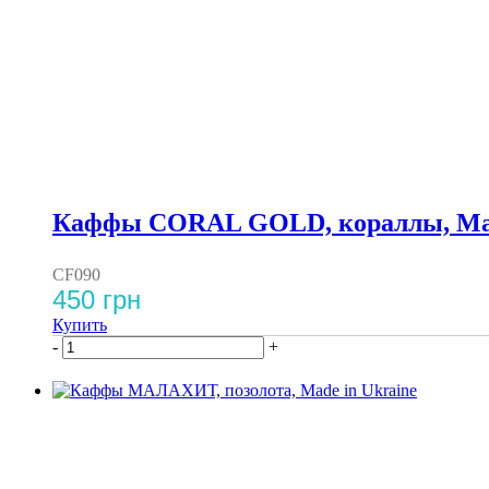
Каффы CORAL GOLD, кораллы, Mad
CF090
450 грн
Купить
-
+