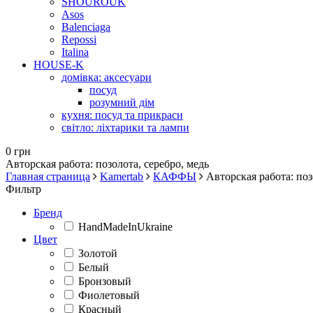
SHOUROUK
Asos
Balenciaga
Repossi
Italina
HOUSE-K
домівка: аксесуари
посуд
розумний дім
кухня: посуд та прикраси
світло: ліхтарики та лампи
0 грн
Авторская работа: позолота, серебро, медь
Главная страница
Kamertab
КАФФЫ
Авторская работа: поз
Фильтр
Бренд
HandMadeInUkraine
Цвет
Золотой
Белый
Бронзовый
Фиолетовый
Красный