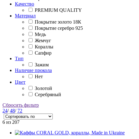
Качество
PREMIUM QUALITY
Материал
Покрытие золото 18К
Покрытие серебро 925
Медь
Жемчуг
Кораллы
Сапфир
Тип
Зажим
Наличие прокола
Нет
Цвет
Золотой
Серебряный
Сбросить фильтр
24
/
48
/
72
6
из 207