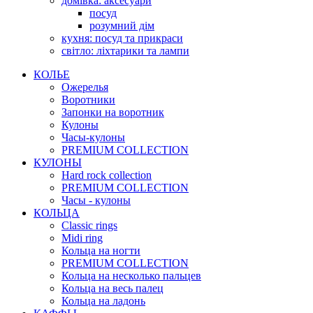
домівка: аксесуари
посуд
розумний дім
кухня: посуд та прикраси
світло: ліхтарики та лампи
КОЛЬЕ
Ожерелья
Воротники
Запонки на воротник
Кулоны
Часы-кулоны
PREMIUM COLLECTION
КУЛОНЫ
Hard rock collection
PREMIUM COLLECTION
Часы - кулоны
КОЛЬЦА
Classic rings
Midi ring
Кольца на ногти
PREMIUM COLLECTION
Кольца на несколько пальцев
Кольца на весь палец
Кольца на ладонь