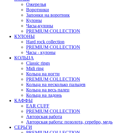
Ожерелья
Воротники
Запонки на воротник
Кулоны
Часы-кулоны
PREMIUM COLLECTION
КУЛОНЫ
Hard rock collection
PREMIUM COLLECTION
Часы - кулоны
КОЛЬЦА
Classic rings
Midi ring
Кольца на ногти
PREMIUM COLLECTION
Кольца на несколько пальцев
Кольца на весь палец
Кольца на ладонь
КАФФЫ
EAR CUFF
PREMIUM COLLECTION
Авторская работа
Авторская работа: позолота, серебро, медь
СЕРЬГИ
PREMIUM COLLECTION