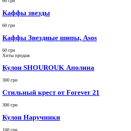
60 грн
помощью. Мы с радостью доставим желанное Вам
украшение. И прекрасная
брошь, украшение купить
в
Каффы звезды
таком случае не составит проблем. Мы все решим сами.
60 грн
Каффы Звездные шипы, Asos
60 грн
Хиты продаж
Кулон SHOUROUK Аполина
300 грн
Стильный крест от Forever 21
300 грн
Кулон Наручники
160 грн