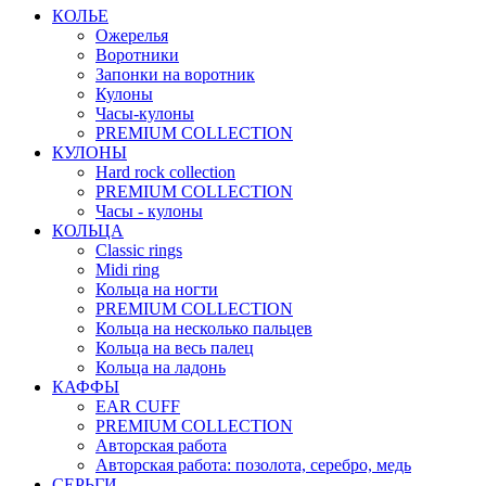
КОЛЬЕ
Ожерелья
Воротники
Запонки на воротник
Кулоны
Часы-кулоны
PREMIUM COLLECTION
КУЛОНЫ
Hard rock collection
PREMIUM COLLECTION
Часы - кулоны
КОЛЬЦА
Classic rings
Midi ring
Кольца на ногти
PREMIUM COLLECTION
Кольца на несколько пальцев
Кольца на весь палец
Кольца на ладонь
КАФФЫ
EAR CUFF
PREMIUM COLLECTION
Авторская работа
Авторская работа: позолота, серебро, медь
СЕРЬГИ