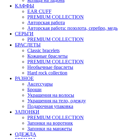
Кольца на ладонь
КАФФЫ
EAR CUFF
PREMIUM COLLECTION
Авторская работа
Авторская работа: позолота, серебро, медь
СЕРЬГИ
PREMIUM COLLECTION
БРАСЛЕТЫ
Classic bracelets
Кожаные браслеты
PREMIUM COLLECTION
Необычные браслеты
Hard rock collection
РАЗНОЕ
Аксессуары
Броши
Украшения на волосы
Украшения на тело, одежду
Подарочная упаковка
ЗАПОНКИ
PREMIUM COLLECTION
Запонки на воротник
Запонки на манжеты
ОДЕЖДА