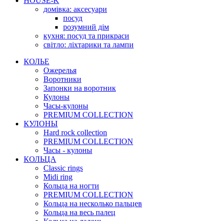
HOUSE-K
домівка: аксесуари
посуд
розумний дім
кухня: посуд та прикраси
світло: ліхтарики та лампи
КОЛЬЕ
Ожерелья
Воротники
Запонки на воротник
Кулоны
Часы-кулоны
PREMIUM COLLECTION
КУЛОНЫ
Hard rock collection
PREMIUM COLLECTION
Часы - кулоны
КОЛЬЦА
Classic rings
Midi ring
Кольца на ногти
PREMIUM COLLECTION
Кольца на несколько пальцев
Кольца на весь палец