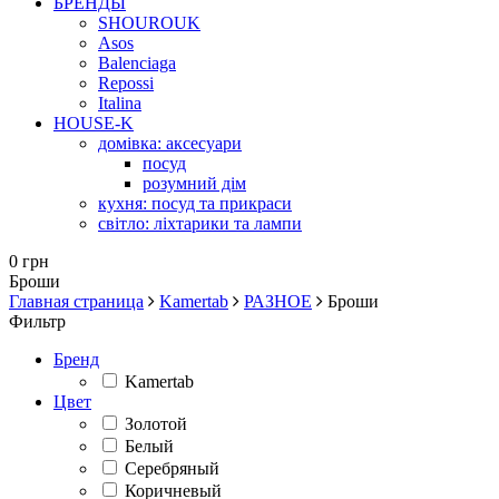
БРЕНДЫ
SHOUROUK
Asos
Balenciaga
Repossi
Italina
HOUSE-K
домівка: аксесуари
посуд
розумний дім
кухня: посуд та прикраси
світло: ліхтарики та лампи
0 грн
Броши
Главная страница
Kamertab
РАЗНОЕ
Броши
Фильтр
Бренд
Kamertab
Цвет
Золотой
Белый
Серебряный
Коричневый