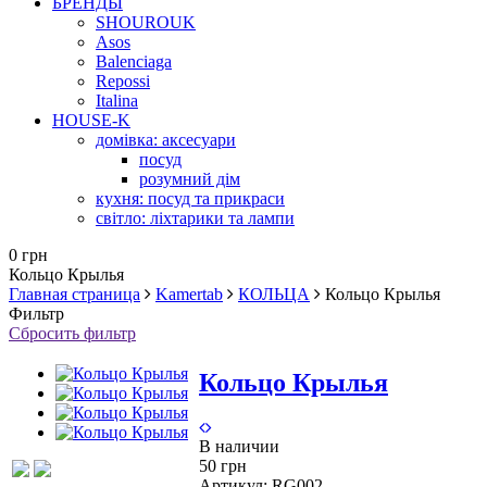
БРЕНДЫ
SHOUROUK
Asos
Balenciaga
Repossi
Italina
HOUSE-K
домівка: аксесуари
посуд
розумний дім
кухня: посуд та прикраси
світло: ліхтарики та лампи
0 грн
Кольцо Крылья
Главная страница
Kamertab
КОЛЬЦА
Кольцо Крылья
Фильтр
Сбросить фильтр
Кольцо Крылья
В наличии
50 грн
Артикул:
RG002