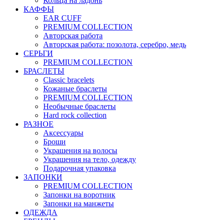
Кольца на ладонь
КАФФЫ
EAR CUFF
PREMIUM COLLECTION
Авторская работа
Авторская работа: позолота, серебро, медь
СЕРЬГИ
PREMIUM COLLECTION
БРАСЛЕТЫ
Classic bracelets
Кожаные браслеты
PREMIUM COLLECTION
Необычные браслеты
Hard rock collection
РАЗНОЕ
Аксессуары
Броши
Украшения на волосы
Украшения на тело, одежду
Подарочная упаковка
ЗАПОНКИ
PREMIUM COLLECTION
Запонки на воротник
Запонки на манжеты
ОДЕЖДА