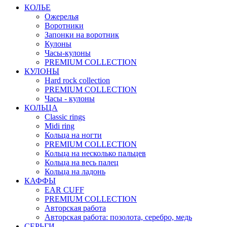
КОЛЬЕ
Ожерелья
Воротники
Запонки на воротник
Кулоны
Часы-кулоны
PREMIUM COLLECTION
КУЛОНЫ
Hard rock collection
PREMIUM COLLECTION
Часы - кулоны
КОЛЬЦА
Classic rings
Midi ring
Кольца на ногти
PREMIUM COLLECTION
Кольца на несколько пальцев
Кольца на весь палец
Кольца на ладонь
КАФФЫ
EAR CUFF
PREMIUM COLLECTION
Авторская работа
Авторская работа: позолота, серебро, медь
СЕРЬГИ