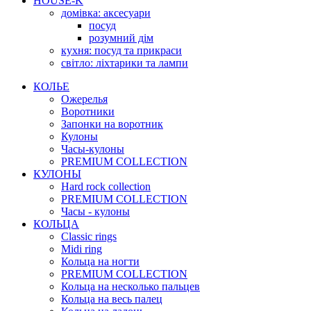
HOUSE-K
домівка: аксесуари
посуд
розумний дім
кухня: посуд та прикраси
світло: ліхтарики та лампи
КОЛЬЕ
Ожерелья
Воротники
Запонки на воротник
Кулоны
Часы-кулоны
PREMIUM COLLECTION
КУЛОНЫ
Hard rock collection
PREMIUM COLLECTION
Часы - кулоны
КОЛЬЦА
Classic rings
Midi ring
Кольца на ногти
PREMIUM COLLECTION
Кольца на несколько пальцев
Кольца на весь палец