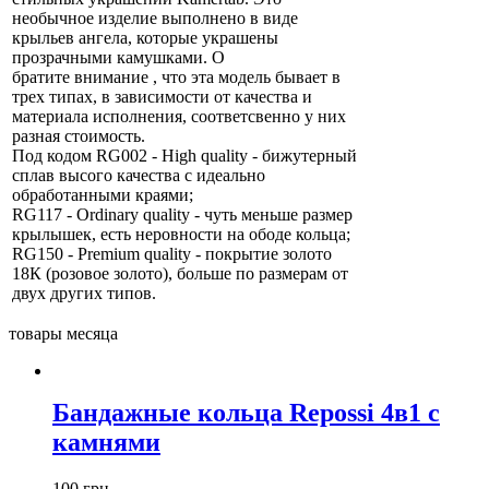
необычное изделие выполнено в виде
крыльев ангела, которые украшены
прозрачными камушками. О
братите внимание , что эта модель бывает в
трех типах, в зависимости от качества и
материала исполнения, соответсвенно у них
разная стоимость.
Под кодом RG002 - High quality - бижутерный
сплав высого качества с идеально
обработанными краями;
RG117 - Ordinary quality - чуть меньше размер
крылышек, есть неровности на ободе кольца;
RG150 - Premium quality - покрытие золото
18К (розовое золото), больше по размерам от
двух других типов.
товары месяца
Бандажные кольца Repossi 4в1 с
камнями
100 грн