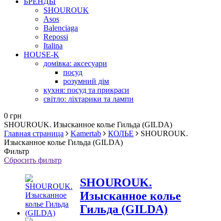
БРЕНДЫ
SHOUROUK
Asos
Balenciaga
Repossi
Italina
HOUSE-K
домівка: аксесуари
посуд
розумний дім
кухня: посуд та прикраси
світло: ліхтарики та лампи
0 грн
SHOUROUK. Изысканное колье Гильда (GILDA)
Главная страница
Kamertab
КОЛЬЕ
SHOUROUK.
Изысканное колье Гильда (GILDA)
Фильтр
Сбросить фильтр
SHOUROUK.
Изысканное колье
Гильда (GILDA)