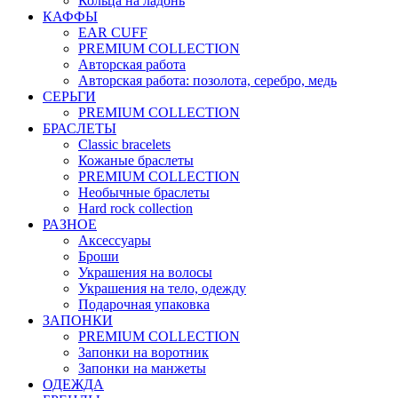
Кольца на ладонь
КАФФЫ
EAR CUFF
PREMIUM COLLECTION
Авторская работа
Авторская работа: позолота, серебро, медь
СЕРЬГИ
PREMIUM COLLECTION
БРАСЛЕТЫ
Classic bracelets
Кожаные браслеты
PREMIUM COLLECTION
Необычные браслеты
Hard rock collection
РАЗНОЕ
Аксессуары
Броши
Украшения на волосы
Украшения на тело, одежду
Подарочная упаковка
ЗАПОНКИ
PREMIUM COLLECTION
Запонки на воротник
Запонки на манжеты
ОДЕЖДА