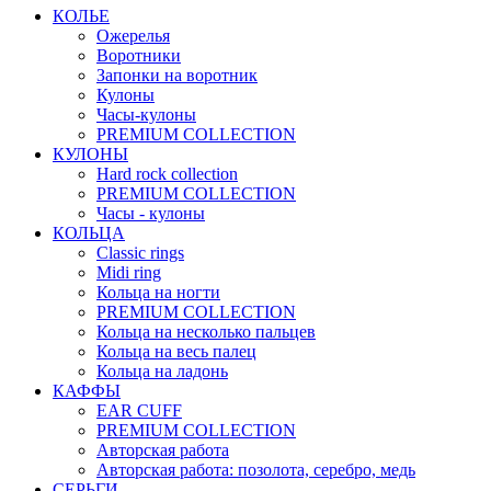
КОЛЬЕ
Ожерелья
Воротники
Запонки на воротник
Кулоны
Часы-кулоны
PREMIUM COLLECTION
КУЛОНЫ
Hard rock collection
PREMIUM COLLECTION
Часы - кулоны
КОЛЬЦА
Classic rings
Midi ring
Кольца на ногти
PREMIUM COLLECTION
Кольца на несколько пальцев
Кольца на весь палец
Кольца на ладонь
КАФФЫ
EAR CUFF
PREMIUM COLLECTION
Авторская работа
Авторская работа: позолота, серебро, медь
СЕРЬГИ