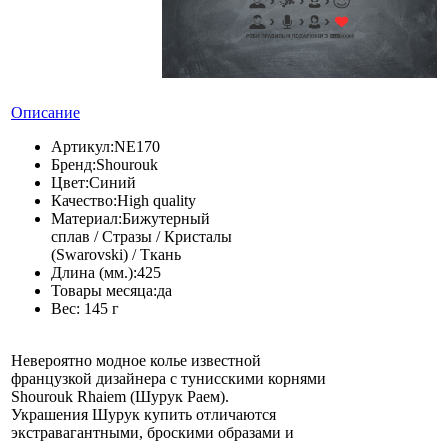
Описание
Артикул:
NE170
Бренд:
Shourouk
Цвет:
Синий
Качество:
High quality
Материал:
Бижутерный
сплав / Стразы / Кристалы
(Swarovski) / Ткань
Длина (мм.):
425
Товары месяца:
да
Вес:
145 г
Невероятно модное колье известной
французкой дизайнера с тунисскими корнями
Shourouk Rhaiem (Шурук Раем).
Украшения Шурук купить отличаются
экстравагантными, броскими образами и