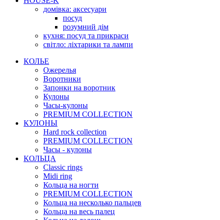
HOUSE-K
домівка: аксесуари
посуд
розумний дім
кухня: посуд та прикраси
світло: ліхтарики та лампи
КОЛЬЕ
Ожерелья
Воротники
Запонки на воротник
Кулоны
Часы-кулоны
PREMIUM COLLECTION
КУЛОНЫ
Hard rock collection
PREMIUM COLLECTION
Часы - кулоны
КОЛЬЦА
Classic rings
Midi ring
Кольца на ногти
PREMIUM COLLECTION
Кольца на несколько пальцев
Кольца на весь палец