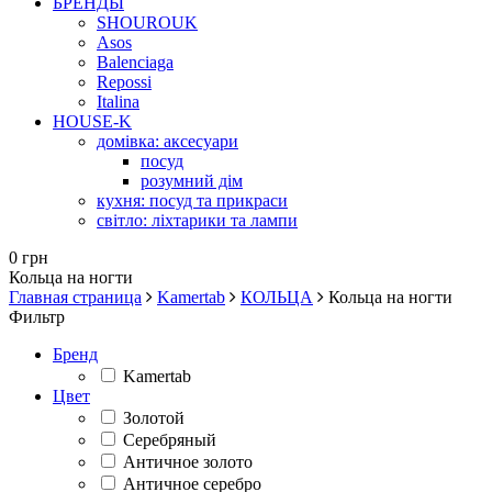
БРЕНДЫ
SHOUROUK
Asos
Balenciaga
Repossi
Italina
HOUSE-K
домівка: аксесуари
посуд
розумний дім
кухня: посуд та прикраси
світло: ліхтарики та лампи
0 грн
Кольца на ногти
Главная страница
Kamertab
КОЛЬЦА
Кольца на ногти
Фильтр
Бренд
Kamertab
Цвет
Золотой
Серебряный
Античное золото
Античное серебро