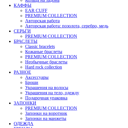
Кольца на ладонь
КАФФЫ
EAR CUFF
PREMIUM COLLECTION
Авторская работа
Авторская работа: позолота, серебро, медь
СЕРЬГИ
PREMIUM COLLECTION
БРАСЛЕТЫ
Classic bracelets
Кожаные браслеты
PREMIUM COLLECTION
Необычные браслеты
Hard rock collection
РАЗНОЕ
Аксессуары
Броши
Украшения на волосы
Украшения на тело, одежду
Подарочная упаковка
ЗАПОНКИ
PREMIUM COLLECTION
Запонки на воротник
Запонки на манжеты
ОДЕЖДА