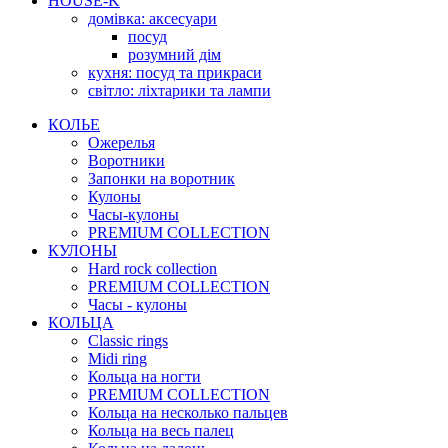
HOUSE-K
домівка: аксесуари
посуд
розумний дім
кухня: посуд та прикраси
світло: ліхтарики та лампи
КОЛЬЕ
Ожерелья
Воротники
Запонки на воротник
Кулоны
Часы-кулоны
PREMIUM COLLECTION
КУЛОНЫ
Hard rock collection
PREMIUM COLLECTION
Часы - кулоны
КОЛЬЦА
Classic rings
Midi ring
Кольца на ногти
PREMIUM COLLECTION
Кольца на несколько пальцев
Кольца на весь палец