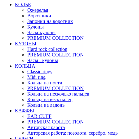
КОЛЬЕ
Ожерелья
Воротники
Запонки на воротник
Кулоны
Часы-кулоны
PREMIUM COLLECTION
КУЛОНЫ
Hard rock collection
PREMIUM COLLECTION
Часы - кулоны
КОЛЬЦА
Classic rings
Midi ring
Кольца на ногти
PREMIUM COLLECTION
Кольца на несколько пальцев
Кольца на весь палец
Кольца на ладонь
КАФФЫ
EAR CUFF
PREMIUM COLLECTION
Авторская работа
Авторская работа: позолота, серебро, медь
СЕРЬГИ