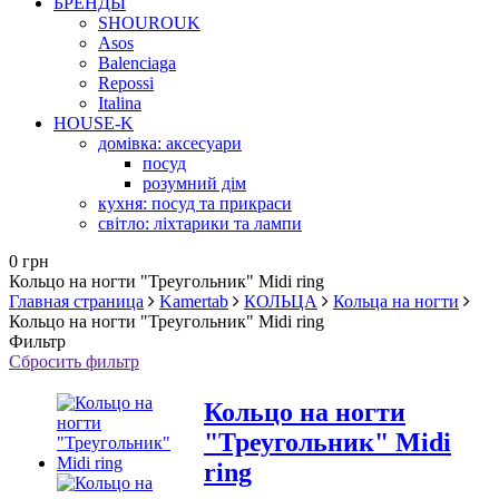
БРЕНДЫ
SHOUROUK
Asos
Balenciaga
Repossi
Italina
HOUSE-K
домівка: аксесуари
посуд
розумний дім
кухня: посуд та прикраси
світло: ліхтарики та лампи
0 грн
Кольцо на ногти "Треугольник" Midi ring
Главная страница
Kamertab
КОЛЬЦА
Кольца на ногти
Кольцо на ногти "Треугольник" Midi ring
Фильтр
Сбросить фильтр
Кольцо на ногти
"Треугольник" Midi
ring