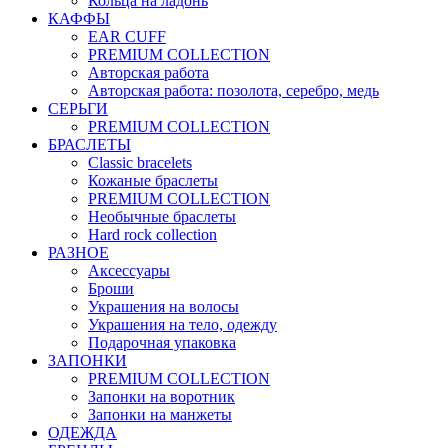
Кольца на ладонь
КАФФЫ
EAR CUFF
PREMIUM COLLECTION
Авторская работа
Авторская работа: позолота, серебро, медь
СЕРЬГИ
PREMIUM COLLECTION
БРАСЛЕТЫ
Classic bracelets
Кожаные браслеты
PREMIUM COLLECTION
Необычные браслеты
Hard rock collection
РАЗНОЕ
Аксессуары
Броши
Украшения на волосы
Украшения на тело, одежду
Подарочная упаковка
ЗАПОНКИ
PREMIUM COLLECTION
Запонки на воротник
Запонки на манжеты
ОДЕЖДА