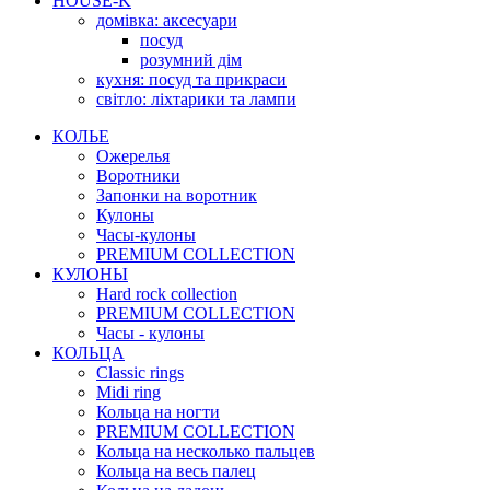
HOUSE-K
домівка: аксесуари
посуд
розумний дім
кухня: посуд та прикраси
світло: ліхтарики та лампи
КОЛЬЕ
Ожерелья
Воротники
Запонки на воротник
Кулоны
Часы-кулоны
PREMIUM COLLECTION
КУЛОНЫ
Hard rock collection
PREMIUM COLLECTION
Часы - кулоны
КОЛЬЦА
Classic rings
Midi ring
Кольца на ногти
PREMIUM COLLECTION
Кольца на несколько пальцев
Кольца на весь палец