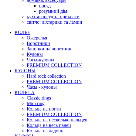
домівка: аксесуари
посуд
розумний дім
кухня: посуд та прикраси
світло: ліхтарики та лампи
КОЛЬЕ
Ожерелья
Воротники
Запонки на воротник
Кулоны
Часы-кулоны
PREMIUM COLLECTION
КУЛОНЫ
Hard rock collection
PREMIUM COLLECTION
Часы - кулоны
КОЛЬЦА
Classic rings
Midi ring
Кольца на ногти
PREMIUM COLLECTION
Кольца на несколько пальцев
Кольца на весь палец
Кольца на ладонь