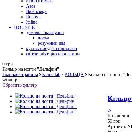
SHOUROUK
Asos
Balenciaga
Repossi
Italina
HOUSE-K
домівка: аксесуари
посуд
розумний дім
кухня: посуд та прикраси
світло: ліхтарики та лампи
0 грн
Кольцо на ногти "Дельфин"
Главная страница
Kamertab
КОЛЬЦА
Кольцо на ногти "Де
Фильтр
Сбросить фильтр
Кольцо
В наличии
50 грн
Артикул:
N
Бренд: