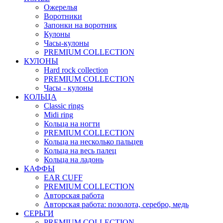
Ожерелья
Воротники
Запонки на воротник
Кулоны
Часы-кулоны
PREMIUM COLLECTION
КУЛОНЫ
Hard rock collection
PREMIUM COLLECTION
Часы - кулоны
КОЛЬЦА
Classic rings
Midi ring
Кольца на ногти
PREMIUM COLLECTION
Кольца на несколько пальцев
Кольца на весь палец
Кольца на ладонь
КАФФЫ
EAR CUFF
PREMIUM COLLECTION
Авторская работа
Авторская работа: позолота, серебро, медь
СЕРЬГИ
PREMIUM COLLECTION