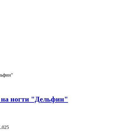
льфин"
 на ногти "Дельфин"
L025