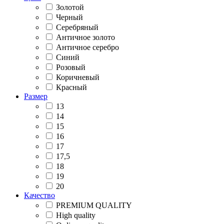
Золотой
Черный
Серебряный
Античное золото
Античное серебро
Синий
Розовый
Коричневый
Красный
Размер
13
14
15
16
17
17,5
18
19
20
Качество
PREMIUM QUALITY
High quality