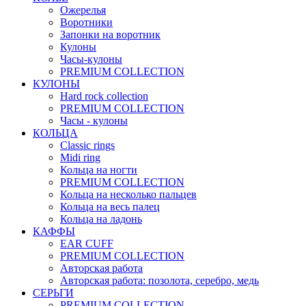
Ожерелья
Воротники
Запонки на воротник
Кулоны
Часы-кулоны
PREMIUM COLLECTION
КУЛОНЫ
Hard rock collection
PREMIUM COLLECTION
Часы - кулоны
КОЛЬЦА
Classic rings
Midi ring
Кольца на ногти
PREMIUM COLLECTION
Кольца на несколько пальцев
Кольца на весь палец
Кольца на ладонь
КАФФЫ
EAR CUFF
PREMIUM COLLECTION
Авторская работа
Авторская работа: позолота, серебро, медь
СЕРЬГИ
PREMIUM COLLECTION