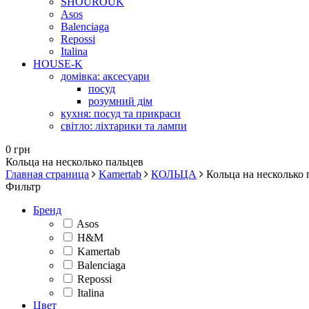
SHOUROUK
Asos
Balenciaga
Repossi
Italina
HOUSE-K
домівка: аксесуари
посуд
розумний дім
кухня: посуд та прикраси
світло: ліхтарики та лампи
0 грн
Кольца на несколько пальцев
Главная страница
Kamertab
КОЛЬЦА
Кольца на несколько 
Фильтр
Бренд
Asos
H&M
Kamertab
Balenciaga
Repossi
Italina
Цвет