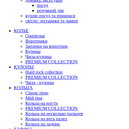
домівка: аксесуари
посуд
розумний дім
кухня: посуд та прикраси
світло: ліхтарики та лампи
КОЛЬЕ
Ожерелья
Воротники
Запонки на воротник
Кулоны
Часы-кулоны
PREMIUM COLLECTION
КУЛОНЫ
Hard rock collection
PREMIUM COLLECTION
Часы - кулоны
КОЛЬЦА
Classic rings
Midi ring
Кольца на ногти
PREMIUM COLLECTION
Кольца на несколько пальцев
Кольца на весь палец
Кольца на ладонь