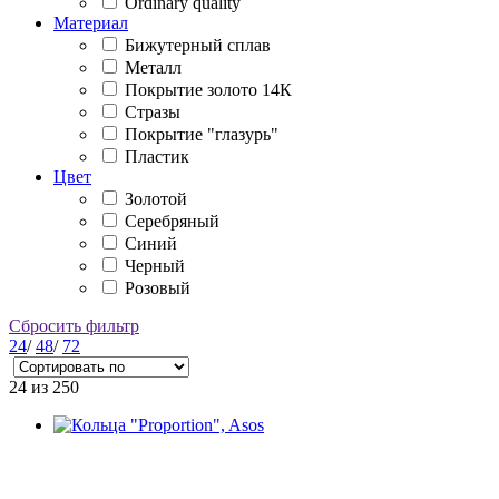
Ordinary quality
Материал
Бижутерный сплав
Металл
Покрытие золото 14К
Стразы
Покрытие "глазурь"
Пластик
Цвет
Золотой
Серебряный
Синий
Черный
Розовый
Сбросить фильтр
24
/
48
/
72
24
из 250