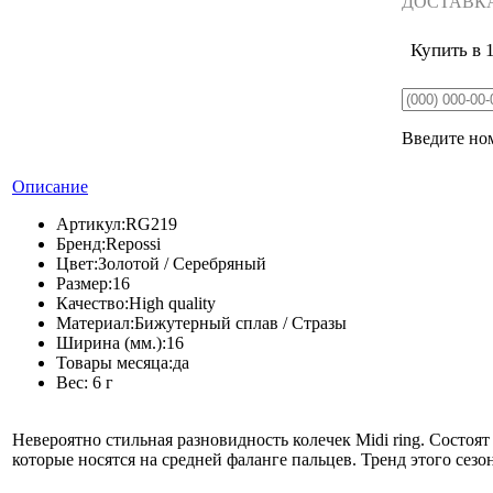
ДОСТАВК
Купить в 
Введите ном
Описание
Артикул:
RG219
Бренд:
Repossi
Цвет:
Золотой / Серебряный
Размер:
16
Качество:
High quality
Материал:
Бижутерный сплав / Стразы
Ширина (мм.):
16
Товары месяца:
да
Вес:
6 г
Невероятно стильная разновидность колечек Midi ring. Состоят
которые носятся на средней фаланге пальцев. Тренд этого сезон