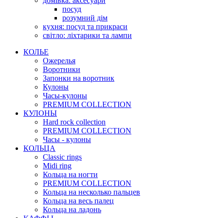
домівка: аксесуари
посуд
розумний дім
кухня: посуд та прикраси
світло: ліхтарики та лампи
КОЛЬЕ
Ожерелья
Воротники
Запонки на воротник
Кулоны
Часы-кулоны
PREMIUM COLLECTION
КУЛОНЫ
Hard rock collection
PREMIUM COLLECTION
Часы - кулоны
КОЛЬЦА
Classic rings
Midi ring
Кольца на ногти
PREMIUM COLLECTION
Кольца на несколько пальцев
Кольца на весь палец
Кольца на ладонь