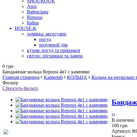
SHOUROUK
Asos
Balenciaga
Repossi
Italina
HOUSE-K
домівка: аксесуари
посуд
розумний дім
кухня: посуд та прикраси
світло: ліхтарики та лампи
0 грн
Бандажные кольца Repossi 4в1 с камнями
Главная страница
Kamertab
КОЛЬЦА
Кольца на несколько 
Фильтр
Сбросить фильтр
Бандаж
В наличии
100 грн
Артикул:
R
Бренд: