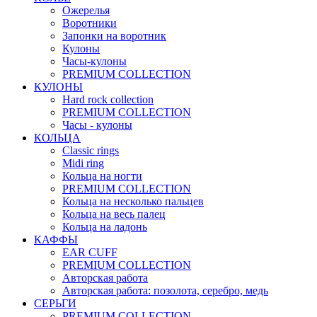
Ожерелья
Воротники
Запонки на воротник
Кулоны
Часы-кулоны
PREMIUM COLLECTION
КУЛОНЫ
Hard rock collection
PREMIUM COLLECTION
Часы - кулоны
КОЛЬЦА
Classic rings
Midi ring
Кольца на ногти
PREMIUM COLLECTION
Кольца на несколько пальцев
Кольца на весь палец
Кольца на ладонь
КАФФЫ
EAR CUFF
PREMIUM COLLECTION
Авторская работа
Авторская работа: позолота, серебро, медь
СЕРЬГИ
PREMIUM COLLECTION