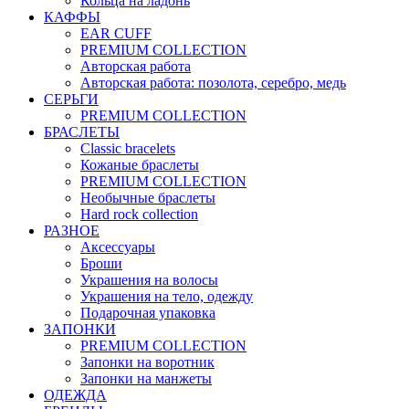
Кольца на ладонь
КАФФЫ
EAR CUFF
PREMIUM COLLECTION
Авторская работа
Авторская работа: позолота, серебро, медь
СЕРЬГИ
PREMIUM COLLECTION
БРАСЛЕТЫ
Classic bracelets
Кожаные браслеты
PREMIUM COLLECTION
Необычные браслеты
Hard rock collection
РАЗНОЕ
Аксессуары
Броши
Украшения на волосы
Украшения на тело, одежду
Подарочная упаковка
ЗАПОНКИ
PREMIUM COLLECTION
Запонки на воротник
Запонки на манжеты
ОДЕЖДА