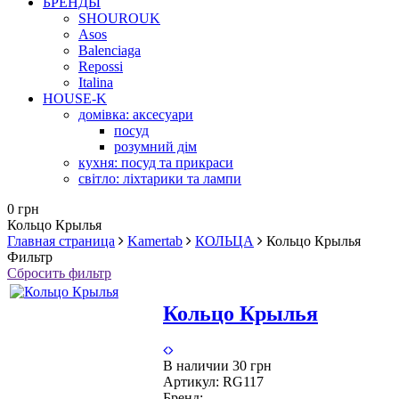
БРЕНДЫ
SHOUROUK
Asos
Balenciaga
Repossi
Italina
HOUSE-K
домівка: аксесуари
посуд
розумний дім
кухня: посуд та прикраси
світло: ліхтарики та лампи
0 грн
Кольцо Крылья
Главная страница
Kamertab
КОЛЬЦА
Кольцо Крылья
Фильтр
Сбросить фильтр
Кольцо Крылья
В наличии
30 грн
Артикул:
RG117
Бренд: