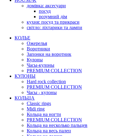
HOUSE-K
домівка: аксесуари
посуд
розумний дім
кухня: посуд та прикраси
світло: ліхтарики та лампи
КОЛЬЕ
Ожерелья
Воротники
Запонки на воротник
Кулоны
Часы-кулоны
PREMIUM COLLECTION
КУЛОНЫ
Hard rock collection
PREMIUM COLLECTION
Часы - кулоны
КОЛЬЦА
Classic rings
Midi ring
Кольца на ногти
PREMIUM COLLECTION
Кольца на несколько пальцев
Кольца на весь палец