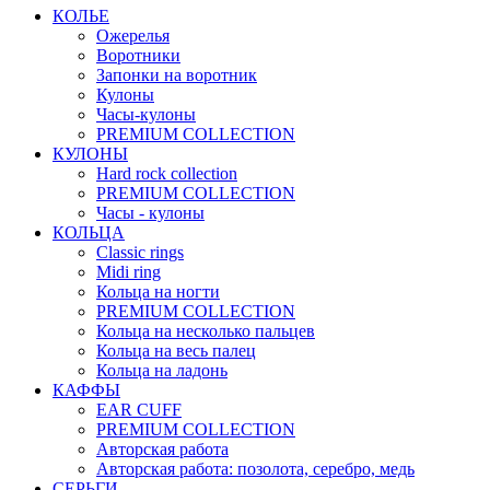
КОЛЬЕ
Ожерелья
Воротники
Запонки на воротник
Кулоны
Часы-кулоны
PREMIUM COLLECTION
КУЛОНЫ
Hard rock collection
PREMIUM COLLECTION
Часы - кулоны
КОЛЬЦА
Classic rings
Midi ring
Кольца на ногти
PREMIUM COLLECTION
Кольца на несколько пальцев
Кольца на весь палец
Кольца на ладонь
КАФФЫ
EAR CUFF
PREMIUM COLLECTION
Авторская работа
Авторская работа: позолота, серебро, медь
СЕРЬГИ