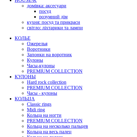
HOUSE-K
домівка: аксесуари
посуд
розумний дім
кухня: посуд та прикраси
світло: ліхтарики та лампи
КОЛЬЕ
Ожерелья
Воротники
Запонки на воротник
Кулоны
Часы-кулоны
PREMIUM COLLECTION
КУЛОНЫ
Hard rock collection
PREMIUM COLLECTION
Часы - кулоны
КОЛЬЦА
Classic rings
Midi ring
Кольца на ногти
PREMIUM COLLECTION
Кольца на несколько пальцев
Кольца на весь палец