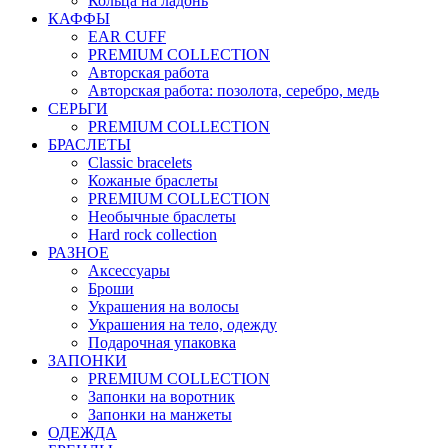
Кольца на ладонь
КАФФЫ
EAR CUFF
PREMIUM COLLECTION
Авторская работа
Авторская работа: позолота, серебро, медь
СЕРЬГИ
PREMIUM COLLECTION
БРАСЛЕТЫ
Classic bracelets
Кожаные браслеты
PREMIUM COLLECTION
Необычные браслеты
Hard rock collection
РАЗНОЕ
Аксессуары
Броши
Украшения на волосы
Украшения на тело, одежду
Подарочная упаковка
ЗАПОНКИ
PREMIUM COLLECTION
Запонки на воротник
Запонки на манжеты
ОДЕЖДА