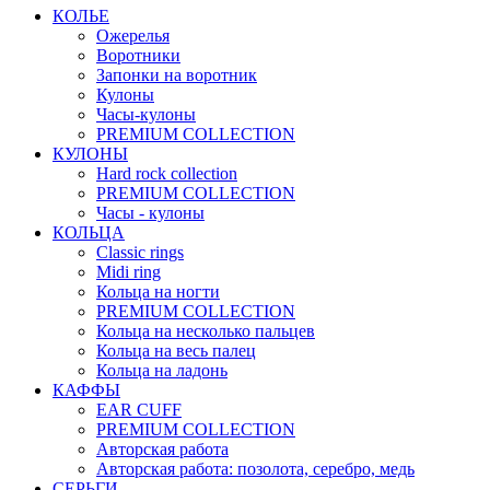
КОЛЬЕ
Ожерелья
Воротники
Запонки на воротник
Кулоны
Часы-кулоны
PREMIUM COLLECTION
КУЛОНЫ
Hard rock collection
PREMIUM COLLECTION
Часы - кулоны
КОЛЬЦА
Classic rings
Midi ring
Кольца на ногти
PREMIUM COLLECTION
Кольца на несколько пальцев
Кольца на весь палец
Кольца на ладонь
КАФФЫ
EAR CUFF
PREMIUM COLLECTION
Авторская работа
Авторская работа: позолота, серебро, медь
СЕРЬГИ