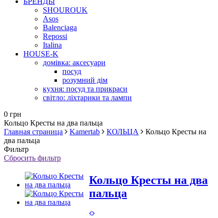
БРЕНДЫ
SHOUROUK
Asos
Balenciaga
Repossi
Italina
HOUSE-K
домівка: аксесуари
посуд
розумний дім
кухня: посуд та прикраси
світло: ліхтарики та лампи
0 грн
Кольцо Кресты на два пальца
Главная страница
Kamertab
КОЛЬЦА
Кольцо Кресты на
два пальца
Фильтр
Сбросить фильтр
Кольцо Кресты на два
пальца