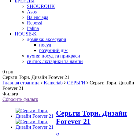
БРЕНДЫ
SHOUROUK
Asos
Balenciaga
Repossi
Italina
HOUSE-K
домівка: аксесуари
посуд
розумний дім
кухня: посуд та прикраси
світло: ліхтарики та лампи
0 грн
Серьги Тори. Дизайн Forever 21
Главная страница
Kamertab
СЕРЬГИ
Серьги Тори. Дизайн
Forever 21
Фильтр
Сбросить фильтр
Серьги Тори. Дизайн
Forever 21