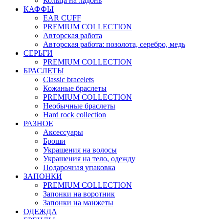
Кольца на ладонь
КАФФЫ
EAR CUFF
PREMIUM COLLECTION
Авторская работа
Авторская работа: позолота, серебро, медь
СЕРЬГИ
PREMIUM COLLECTION
БРАСЛЕТЫ
Classic bracelets
Кожаные браслеты
PREMIUM COLLECTION
Необычные браслеты
Hard rock collection
РАЗНОЕ
Аксессуары
Броши
Украшения на волосы
Украшения на тело, одежду
Подарочная упаковка
ЗАПОНКИ
PREMIUM COLLECTION
Запонки на воротник
Запонки на манжеты
ОДЕЖДА