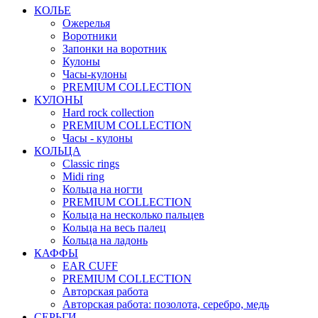
КОЛЬЕ
Ожерелья
Воротники
Запонки на воротник
Кулоны
Часы-кулоны
PREMIUM COLLECTION
КУЛОНЫ
Hard rock collection
PREMIUM COLLECTION
Часы - кулоны
КОЛЬЦА
Classic rings
Midi ring
Кольца на ногти
PREMIUM COLLECTION
Кольца на несколько пальцев
Кольца на весь палец
Кольца на ладонь
КАФФЫ
EAR CUFF
PREMIUM COLLECTION
Авторская работа
Авторская работа: позолота, серебро, медь
СЕРЬГИ