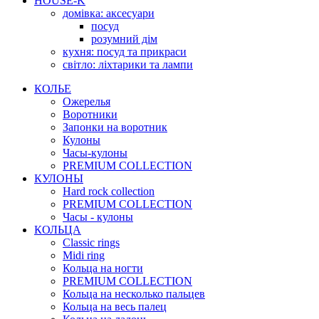
HOUSE-K
домівка: аксесуари
посуд
розумний дім
кухня: посуд та прикраси
світло: ліхтарики та лампи
КОЛЬЕ
Ожерелья
Воротники
Запонки на воротник
Кулоны
Часы-кулоны
PREMIUM COLLECTION
КУЛОНЫ
Hard rock collection
PREMIUM COLLECTION
Часы - кулоны
КОЛЬЦА
Classic rings
Midi ring
Кольца на ногти
PREMIUM COLLECTION
Кольца на несколько пальцев
Кольца на весь палец