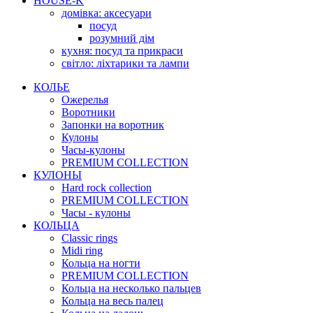
HOUSE-K
домівка: аксесуари
посуд
розумний дім
кухня: посуд та прикраси
світло: ліхтарики та лампи
КОЛЬЕ
Ожерелья
Воротники
Запонки на воротник
Кулоны
Часы-кулоны
PREMIUM COLLECTION
КУЛОНЫ
Hard rock collection
PREMIUM COLLECTION
Часы - кулоны
КОЛЬЦА
Classic rings
Midi ring
Кольца на ногти
PREMIUM COLLECTION
Кольца на несколько пальцев
Кольца на весь палец