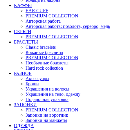
Кольца на ладонь
КАФФЫ
EAR CUFF
PREMIUM COLLECTION
Авторская работа
Авторская работа: позолота, серебро, медь
СЕРЬГИ
PREMIUM COLLECTION
БРАСЛЕТЫ
Classic bracelets
Кожаные браслеты
PREMIUM COLLECTION
Необычные браслеты
Hard rock collection
РАЗНОЕ
Аксессуары
Броши
Украшения на волосы
Украшения на тело, одежду
Подарочная упаковка
ЗАПОНКИ
PREMIUM COLLECTION
Запонки на воротник
Запонки на манжеты
ОДЕЖДА