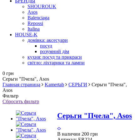
БРЕНДЫ
SHOUROUK
Asos
Balenciaga
Repossi
Italina
HOUSE-K
домівка: аксесуари
посуд
розумний дім
кухня: посуд та прикраси
світло: ліхтарики та лампи
0 грн
Серьги "Пчела", Asos
Главная страница
Kamertab
СЕРЬГИ
Серьги "Пчела",
Asos
Фильтр
Сбросить фильтр
Серьги "Пчела", Asos
В наличии
200 грн
Артикул:
ER224