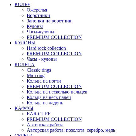
КОЛЬЕ
Ожерелья
Воротники
Запонки на воротник
Кулоны
Часы-кулоны
PREMIUM COLLECTION
КУЛОНЫ
Hard rock collection
PREMIUM COLLECTION
Часы - кулоны
КОЛЬЦА
Classic rings
Midi ring
Кольца на ногти
PREMIUM COLLECTION
Кольца на несколько пальцев
Кольца на весь палец
Кольца на ладонь
КАФФЫ
EAR CUFF
PREMIUM COLLECTION
Авторская работа
Авторская работа: позолота, серебро, медь
СЕРЬГИ