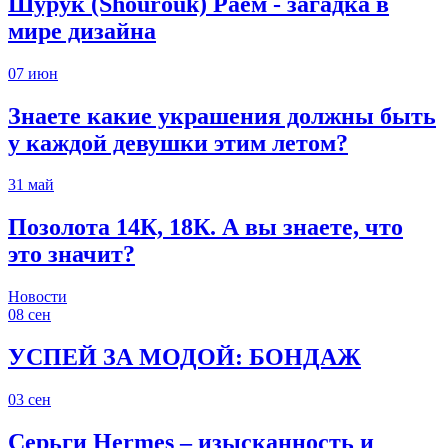
Шурук (Shourouk) Раем - загадка в
мире дизайна
07
июн
Знаете какие украшения должны быть
у каждой девушки этим летом?
31
май
Позолота 14К, 18К. А вы знаете, что
это значит?
Новости
08
сен
УСПЕЙ ЗА МОДОЙ: БОНДАЖ
03
сен
Серьги Hermes – изысканность и