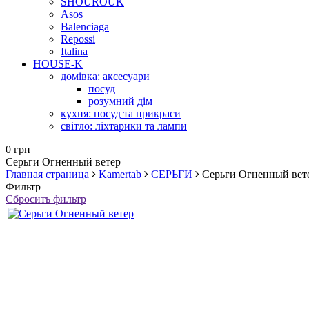
SHOUROUK
Asos
Balenciaga
Repossi
Italina
HOUSE-K
домівка: аксесуари
посуд
розумний дім
кухня: посуд та прикраси
світло: ліхтарики та лампи
0 грн
Серьги Огненный ветер
Главная страница
Kamertab
СЕРЬГИ
Серьги Огненный вет
Фильтр
Сбросить фильтр