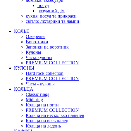
домівка: аксесуари
посуд
розумний дім
кухня: посуд та прикраси
світло: ліхтарики та лампи
КОЛЬЕ
Ожерелья
Воротники
Запонки на воротник
Кулоны
Часы-кулоны
PREMIUM COLLECTION
КУЛОНЫ
Hard rock collection
PREMIUM COLLECTION
Часы - кулоны
КОЛЬЦА
Classic rings
Midi ring
Кольца на ногти
PREMIUM COLLECTION
Кольца на несколько пальцев
Кольца на весь палец
Кольца на ладонь