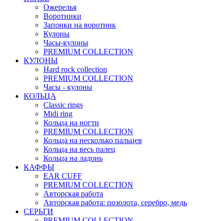
Ожерелья
Воротники
Запонки на воротник
Кулоны
Часы-кулоны
PREMIUM COLLECTION
КУЛОНЫ
Hard rock collection
PREMIUM COLLECTION
Часы - кулоны
КОЛЬЦА
Classic rings
Midi ring
Кольца на ногти
PREMIUM COLLECTION
Кольца на несколько пальцев
Кольца на весь палец
Кольца на ладонь
КАФФЫ
EAR CUFF
PREMIUM COLLECTION
Авторская работа
Авторская работа: позолота, серебро, медь
СЕРЬГИ
PREMIUM COLLECTION