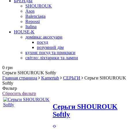
БРЕНДЫ
SHOUROUK
Asos
Balenciaga
Repossi
Italina
HOUSE-K
домівка: аксесуари
посуд
розумний дім
кухня: посуд та прикраси
світло: ліхтарики та лампи
0 грн
Серьги SHOUROUK Softly
Главная страница
Kamertab
СЕРЬГИ
Серьги SHOUROUK
Softly
Фильтр
Сбросить фильтр
Серьги SHOUROUK
Softly