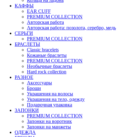
Кольца на ладонь
КАФФЫ
EAR CUFF
PREMIUM COLLECTION
Авторская работа
Авторская работа: позолота, серебро, медь
СЕРЬГИ
PREMIUM COLLECTION
БРАСЛЕТЫ
Classic bracelets
Кожаные браслеты
PREMIUM COLLECTION
Необычные браслеты
Hard rock collection
РАЗНОЕ
Аксессуары
Броши
Украшения на волосы
Украшения на тело, одежду
Подарочная упаковка
ЗАПОНКИ
PREMIUM COLLECTION
Запонки на воротник
Запонки на манжеты
ОДЕЖДА