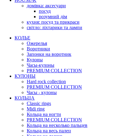
HOUSE-K
домівка: аксесуари
посуд
розумний дім
кухня: посуд та прикраси
світло: ліхтарики та лампи
КОЛЬЕ
Ожерелья
Воротники
Запонки на воротник
Кулоны
Часы-кулоны
PREMIUM COLLECTION
КУЛОНЫ
Hard rock collection
PREMIUM COLLECTION
Часы - кулоны
КОЛЬЦА
Classic rings
Midi ring
Кольца на ногти
PREMIUM COLLECTION
Кольца на несколько пальцев
Кольца на весь палец