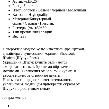
Артикул:
ER264
Бренд:
Shourouk
Цвет:
Золотой / Белый / Черный / Молочный
Качество:
High quality
Материал:
Бижутерный
сплав / Стразы / Пластик
Размеры (мм.):
30х60
Тип крепления:
Гвоздик
Вес:
23 г
Невероятно модное колье известной французкой
дизайнера с тунисскими корнями Shourouk
Rhaiem (Шурук Раем).
Украшения Шурук купить отличаются
экстравагантными, броскими образами и
мотивами. Украшения от Shourouk купить в
европе можно за огромные деньги.
Наш магазин предоставляет возможность
украинским модницам приобрести образы от
Шурук по доступным ценам
товары месяца