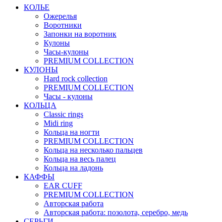
КОЛЬЕ
Ожерелья
Воротники
Запонки на воротник
Кулоны
Часы-кулоны
PREMIUM COLLECTION
КУЛОНЫ
Hard rock collection
PREMIUM COLLECTION
Часы - кулоны
КОЛЬЦА
Classic rings
Midi ring
Кольца на ногти
PREMIUM COLLECTION
Кольца на несколько пальцев
Кольца на весь палец
Кольца на ладонь
КАФФЫ
EAR CUFF
PREMIUM COLLECTION
Авторская работа
Авторская работа: позолота, серебро, медь
СЕРЬГИ