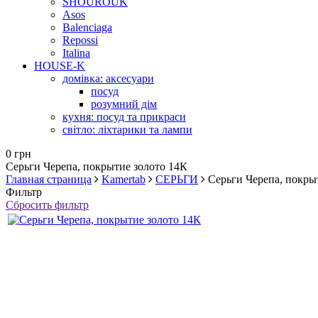
SHOUROUK
Asos
Balenciaga
Repossi
Italina
HOUSE-K
домівка: аксесуари
посуд
розумний дім
кухня: посуд та прикраси
світло: ліхтарики та лампи
0 грн
Серьги Черепа, покрытие золото 14К
Главная страница
Kamertab
СЕРЬГИ
Серьги Черепа, покры
Фильтр
Сбросить фильтр