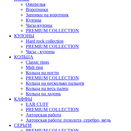
Ожерелья
Воротники
Запонки на воротник
Кулоны
Часы-кулоны
PREMIUM COLLECTION
КУЛОНЫ
Hard rock collection
PREMIUM COLLECTION
Часы - кулоны
КОЛЬЦА
Classic rings
Midi ring
Кольца на ногти
PREMIUM COLLECTION
Кольца на несколько пальцев
Кольца на весь палец
Кольца на ладонь
КАФФЫ
EAR CUFF
PREMIUM COLLECTION
Авторская работа
Авторская работа: позолота, серебро, медь
СЕРЬГИ
PREMIUM COLLECTION