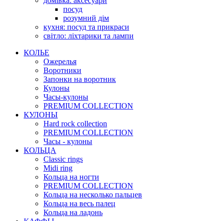
домівка: аксесуари
посуд
розумний дім
кухня: посуд та прикраси
світло: ліхтарики та лампи
КОЛЬЕ
Ожерелья
Воротники
Запонки на воротник
Кулоны
Часы-кулоны
PREMIUM COLLECTION
КУЛОНЫ
Hard rock collection
PREMIUM COLLECTION
Часы - кулоны
КОЛЬЦА
Classic rings
Midi ring
Кольца на ногти
PREMIUM COLLECTION
Кольца на несколько пальцев
Кольца на весь палец
Кольца на ладонь