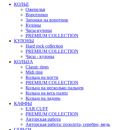
КОЛЬЕ
Ожерелья
Воротники
Запонки на воротник
Кулоны
Часы-кулоны
PREMIUM COLLECTION
КУЛОНЫ
Hard rock collection
PREMIUM COLLECTION
Часы - кулоны
КОЛЬЦА
Classic rings
Midi ring
Кольца на ногти
PREMIUM COLLECTION
Кольца на несколько пальцев
Кольца на весь палец
Кольца на ладонь
КАФФЫ
EAR CUFF
PREMIUM COLLECTION
Авторская работа
Авторская работа: позолота, серебро, медь
СЕРЬГИ