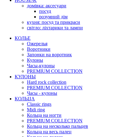
HOUSE-K
домівка: аксесуари
посуд
розумний дім
кухня: посуд та прикраси
світло: ліхтарики та лампи
КОЛЬЕ
Ожерелья
Воротники
Запонки на воротник
Кулоны
Часы-кулоны
PREMIUM COLLECTION
КУЛОНЫ
Hard rock collection
PREMIUM COLLECTION
Часы - кулоны
КОЛЬЦА
Classic rings
Midi ring
Кольца на ногти
PREMIUM COLLECTION
Кольца на несколько пальцев
Кольца на весь палец