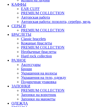
Кольца на ладонь
КАФФЫ
EAR CUFF
PREMIUM COLLECTION
Авторская работа
Авторская работа: позолота, серебро, медь
СЕРЬГИ
PREMIUM COLLECTION
БРАСЛЕТЫ
Classic bracelets
Кожаные браслеты
PREMIUM COLLECTION
Необычные браслеты
Hard rock collection
РАЗНОЕ
Аксессуары
Броши
Украшения на волосы
Украшения на тело, одежду
Подарочная упаковка
ЗАПОНКИ
PREMIUM COLLECTION
Запонки на воротник
Запонки на манжеты
ОДЕЖДА