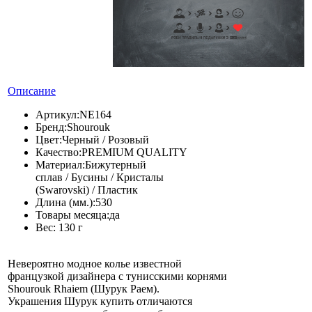
Описание
Артикул:
NE164
Бренд:
Shourouk
Цвет:
Черный / Розовый
Качество:
PREMIUM QUALITY
Материал:
Бижутерный
сплав / Бусины / Кристалы
(Swarovski) / Пластик
Длина (мм.):
530
Товары месяца:
да
Вес:
130 г
Невероятно модное колье известной
французкой дизайнера с тунисскими корнями
Shourouk Rhaiem (Шурук Раем).
Украшения Шурук купить отличаются