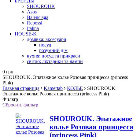
БРЕНДЫ
SHOUROUK
Asos
Balenciaga
Repossi
Italina
HOUSE-K
домівка: аксесуари
посуд
розумний дім
кухня: посуд та прикраси
світло: ліхтарики та лампи
0 грн
SHOUROUK. Эпатажное колье Розовая принцесса (princess
Pink)
Главная страница
Kamertab
КОЛЬЕ
SHOUROUK.
Эпатажное колье Розовая принцесса (princess Pink)
Фильтр
Сбросить фильтр
SHOUROUK. Эпатажное
колье Розовая принцесса
(princess Pink)