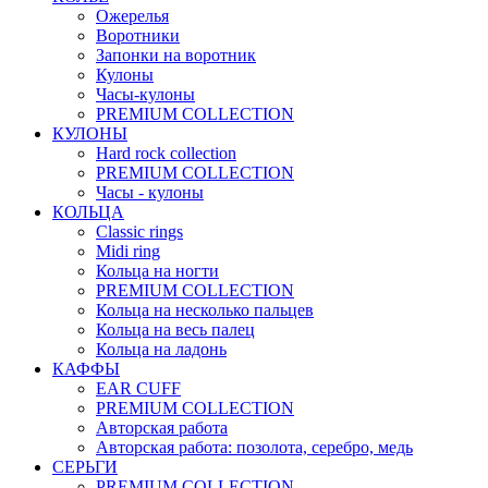
Ожерелья
Воротники
Запонки на воротник
Кулоны
Часы-кулоны
PREMIUM COLLECTION
КУЛОНЫ
Hard rock collection
PREMIUM COLLECTION
Часы - кулоны
КОЛЬЦА
Classic rings
Midi ring
Кольца на ногти
PREMIUM COLLECTION
Кольца на несколько пальцев
Кольца на весь палец
Кольца на ладонь
КАФФЫ
EAR CUFF
PREMIUM COLLECTION
Авторская работа
Авторская работа: позолота, серебро, медь
СЕРЬГИ
PREMIUM COLLECTION