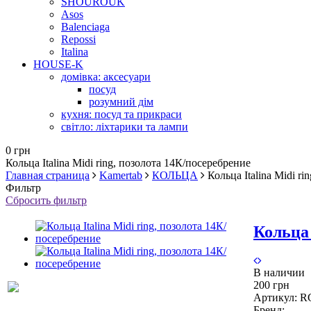
SHOUROUK
Asos
Balenciaga
Repossi
Italina
HOUSE-K
домівка: аксесуари
посуд
розумний дім
кухня: посуд та прикраси
світло: ліхтарики та лампи
0 грн
Кольца Italina Midi ring, позолота 14К/посеребрение
Главная страница
Kamertab
КОЛЬЦА
Кольца Italina Midi r
Фильтр
Сбросить фильтр
Кольца 
В наличии
200 грн
Артикул:
R
Бренд: