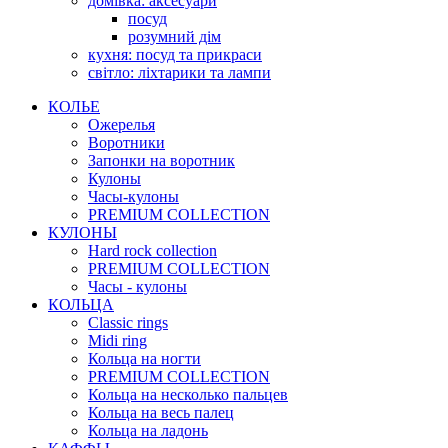
домівка: аксесуари
посуд
розумний дім
кухня: посуд та прикраси
світло: ліхтарики та лампи
КОЛЬЕ
Ожерелья
Воротники
Запонки на воротник
Кулоны
Часы-кулоны
PREMIUM COLLECTION
КУЛОНЫ
Hard rock collection
PREMIUM COLLECTION
Часы - кулоны
КОЛЬЦА
Classic rings
Midi ring
Кольца на ногти
PREMIUM COLLECTION
Кольца на несколько пальцев
Кольца на весь палец
Кольца на ладонь