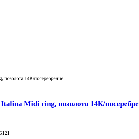
ing, позолота 14К/посеребрение
Italina Midi ring, позолота 14К/посеребр
G121