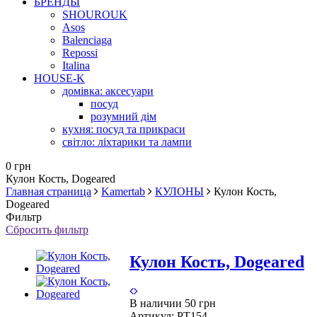
БРЕНДЫ
SHOUROUK
Asos
Balenciaga
Repossi
Italina
HOUSE-K
домівка: аксесуари
посуд
розумний дім
кухня: посуд та прикраси
світло: ліхтарики та лампи
0 грн
Кулон Кость, Dogeared
Главная страница
Kamertab
КУЛОНЫ
Кулон Кость,
Dogeared
Фильтр
Сбросить фильтр
Кулон Кость, Dogeared
В наличии
50 грн
Артикул:
PT154