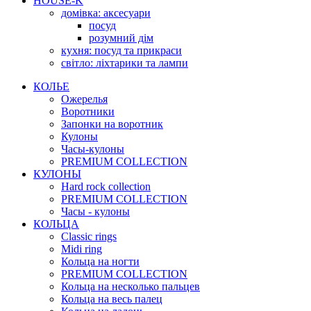
HOUSE-K
домівка: аксесуари
посуд
розумний дім
кухня: посуд та прикраси
світло: ліхтарики та лампи
КОЛЬЕ
Ожерелья
Воротники
Запонки на воротник
Кулоны
Часы-кулоны
PREMIUM COLLECTION
КУЛОНЫ
Hard rock collection
PREMIUM COLLECTION
Часы - кулоны
КОЛЬЦА
Classic rings
Midi ring
Кольца на ногти
PREMIUM COLLECTION
Кольца на несколько пальцев
Кольца на весь палец