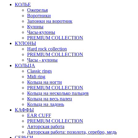
КОЛЬЕ
Ожерелья
Воротники
Запонки на воротник
Кулоны
Часы-кулоны
PREMIUM COLLECTION
КУЛОНЫ
Hard rock collection
PREMIUM COLLECTION
Часы - кулоны
КОЛЬЦА
Classic rings
Midi ring
Кольца на ногти
PREMIUM COLLECTION
Кольца на несколько пальцев
Кольца на весь палец
Кольца на ладонь
КАФФЫ
EAR CUFF
PREMIUM COLLECTION
Авторская работа
Авторская работа: позолота, серебро, медь
СЕРЬГИ