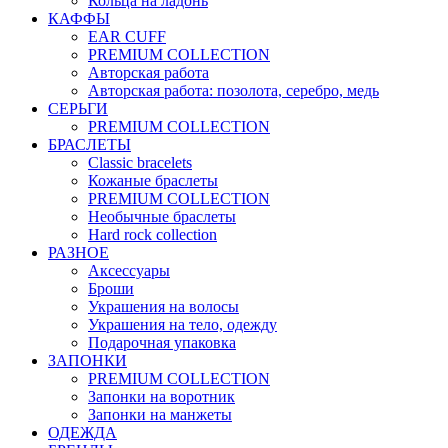
Кольца на ладонь
КАФФЫ
EAR CUFF
PREMIUM COLLECTION
Авторская работа
Авторская работа: позолота, серебро, медь
СЕРЬГИ
PREMIUM COLLECTION
БРАСЛЕТЫ
Classic bracelets
Кожаные браслеты
PREMIUM COLLECTION
Необычные браслеты
Hard rock collection
РАЗНОЕ
Аксессуары
Броши
Украшения на волосы
Украшения на тело, одежду
Подарочная упаковка
ЗАПОНКИ
PREMIUM COLLECTION
Запонки на воротник
Запонки на манжеты
ОДЕЖДА