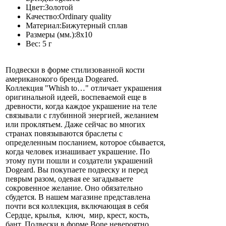
Цвет:
Золотой
Качество:
Ordinary quality
Материал:
Бижутерный сплав
Размеры (мм.):
8x10
Вес:
5 г
Подвески в форме стилизованной кости
американокого бренда Dogeared.
Коллекция "Whish to…" отличает украшения
оригинальной идеей, воспеваемой еще в
древности, когда каждое украшение на теле
связывали с глубинной энергией, желанием
или проклятьем. Даже сейчас во многих
странах повязываются браслеты с
определенным посланием, которое сбывается,
когда человек изнашивает украшение. По
этому пути пошли и создатели украшений
Dogeard. Вы покупаете подвеску и перед
певрым разом, одевая ее загадываете
сокровенное желание. Оно обязательно
сбудется. В нашем магазине представлена
почти вся коллекция, включающая в себя
Сердце, крылья, ключ, мир, крест, кость,
бант. Подвески в форме Bone невероятно