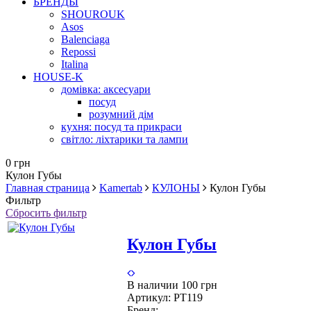
БРЕНДЫ
SHOUROUK
Asos
Balenciaga
Repossi
Italina
HOUSE-K
домівка: аксесуари
посуд
розумний дім
кухня: посуд та прикраси
світло: ліхтарики та лампи
0 грн
Кулон Губы
Главная страница
Kamertab
КУЛОНЫ
Кулон Губы
Фильтр
Сбросить фильтр
Кулон Губы
В наличии
100 грн
Артикул:
PT119
Бренд: