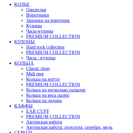
КОЛЬЕ
Ожерелья
Воротники
Запонки на воротник
Кулоны
Часы-кулоны
PREMIUM COLLECTION
КУЛОНЫ
Hard rock collection
PREMIUM COLLECTION
Часы - кулоны
КОЛЬЦА
Classic rings
Midi ring
Кольца на ногти
PREMIUM COLLECTION
Кольца на несколько пальцев
Кольца на весь палец
Кольца на ладонь
КАФФЫ
EAR CUFF
PREMIUM COLLECTION
Авторская работа
Авторская работа: позолота, серебро, медь
СЕРЬГИ