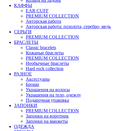
Кольца на ладонь
КАФФЫ
EAR CUFF
PREMIUM COLLECTION
Авторская работа
Авторская работа: позолота, серебро, медь
СЕРЬГИ
PREMIUM COLLECTION
БРАСЛЕТЫ
Classic bracelets
Кожаные браслеты
PREMIUM COLLECTION
Необычные браслеты
Hard rock collection
РАЗНОЕ
Аксессуары
Броши
Украшения на волосы
Украшения на тело, одежду
Подарочная упаковка
ЗАПОНКИ
PREMIUM COLLECTION
Запонки на воротник
Запонки на манжеты
ОДЕЖДА