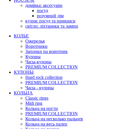
HOUSE-K
домівка: аксесуари
посуд
розумний дім
кухня: посуд та прикраси
світло: ліхтарики та лампи
КОЛЬЕ
Ожерелья
Воротники
Запонки на воротник
Кулоны
Часы-кулоны
PREMIUM COLLECTION
КУЛОНЫ
Hard rock collection
PREMIUM COLLECTION
Часы - кулоны
КОЛЬЦА
Classic rings
Midi ring
Кольца на ногти
PREMIUM COLLECTION
Кольца на несколько пальцев
Кольца на весь палец