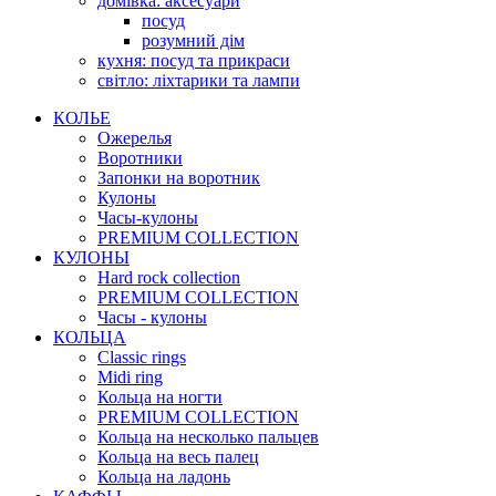
домівка: аксесуари
посуд
розумний дім
кухня: посуд та прикраси
світло: ліхтарики та лампи
КОЛЬЕ
Ожерелья
Воротники
Запонки на воротник
Кулоны
Часы-кулоны
PREMIUM COLLECTION
КУЛОНЫ
Hard rock collection
PREMIUM COLLECTION
Часы - кулоны
КОЛЬЦА
Classic rings
Midi ring
Кольца на ногти
PREMIUM COLLECTION
Кольца на несколько пальцев
Кольца на весь палец
Кольца на ладонь