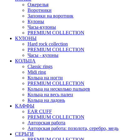
Ожерелья
Воротники
Запонки на воротник
Кулоны
Часы-кулоны
PREMIUM COLLECTION
КУЛОНЫ
Hard rock collection
PREMIUM COLLECTION
Часы - кулоны
КОЛЬЦА
Classic rings
Midi ring
Кольца на ногти
PREMIUM COLLECTION
Кольца на несколько пальцев
Кольца на весь палец
Кольца на ладонь
КАФФЫ
EAR CUFF
PREMIUM COLLECTION
Авторская работа
Авторская работа: позолота, серебро, медь
СЕРЬГИ
PREMIUM COLLECTION