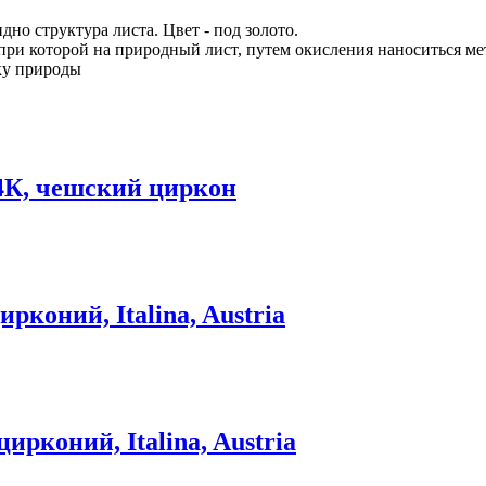
дно структура листа. Цвет - под золото.
при которой на природный лист, путем окисления наноситься ме
ку природы
4К, чешский циркон
рконий, Italina, Austria
цирконий, Italina, Austria