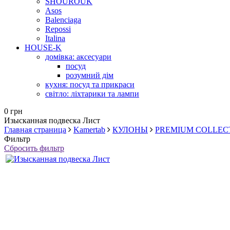
SHOUROUK
Asos
Balenciaga
Repossi
Italina
HOUSE-K
домівка: аксесуари
посуд
розумний дім
кухня: посуд та прикраси
світло: ліхтарики та лампи
0 грн
Изысканная подвеска Лист
Главная страница
Kamertab
КУЛОНЫ
PREMIUM COLLEC
Фильтр
Сбросить фильтр