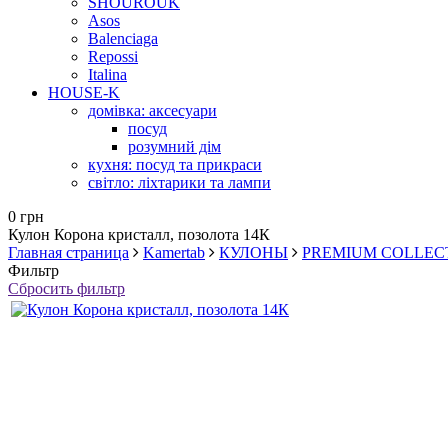
SHOUROUK
Asos
Balenciaga
Repossi
Italina
HOUSE-K
домівка: аксесуари
посуд
розумний дім
кухня: посуд та прикраси
світло: ліхтарики та лампи
0 грн
Кулон Корона кристалл, позолота 14К
Главная страница
Kamertab
КУЛОНЫ
PREMIUM COLLEC
Фильтр
Сбросить фильтр