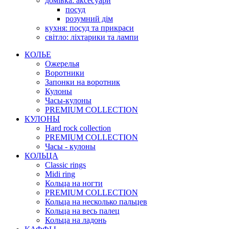
домівка: аксесуари
посуд
розумний дім
кухня: посуд та прикраси
світло: ліхтарики та лампи
КОЛЬЕ
Ожерелья
Воротники
Запонки на воротник
Кулоны
Часы-кулоны
PREMIUM COLLECTION
КУЛОНЫ
Hard rock collection
PREMIUM COLLECTION
Часы - кулоны
КОЛЬЦА
Classic rings
Midi ring
Кольца на ногти
PREMIUM COLLECTION
Кольца на несколько пальцев
Кольца на весь палец
Кольца на ладонь