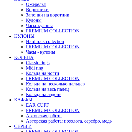
Ожерелья
Воротники
Запонки на воротник
Кулоны
Часы-кулоны
PREMIUM COLLECTION
КУЛОНЫ
Hard rock collection
PREMIUM COLLECTION
Часы - кулоны
КОЛЬЦА
Classic rings
Midi ring
Кольца на ногти
PREMIUM COLLECTION
Кольца на несколько пальцев
Кольца на весь палец
Кольца на ладонь
КАФФЫ
EAR CUFF
PREMIUM COLLECTION
Авторская работа
Авторская работа: позолота, серебро, медь
СЕРЬГИ
PREMIUM COLLECTION