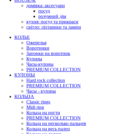
HOUSE-K
домівка: аксесуари
посуд
розумний дім
кухня: посуд та прикраси
світло: ліхтарики та лампи
КОЛЬЕ
Ожерелья
Воротники
Запонки на воротник
Кулоны
Часы-кулоны
PREMIUM COLLECTION
КУЛОНЫ
Hard rock collection
PREMIUM COLLECTION
Часы - кулоны
КОЛЬЦА
Classic rings
Midi ring
Кольца на ногти
PREMIUM COLLECTION
Кольца на несколько пальцев
Кольца на весь палец