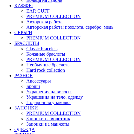
Кольца на ладонь
КАФФЫ
EAR CUFF
PREMIUM COLLECTION
Авторская работа
Авторская работа: позолота, серебро, медь
СЕРЬГИ
PREMIUM COLLECTION
БРАСЛЕТЫ
Classic bracelets
Кожаные браслеты
PREMIUM COLLECTION
Необычные браслеты
Hard rock collection
РАЗНОЕ
Аксессуары
Броши
Украшения на волосы
Украшения на тело, одежду
Подарочная упаковка
ЗАПОНКИ
PREMIUM COLLECTION
Запонки на воротник
Запонки на манжеты
ОДЕЖДА