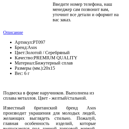
Введите номер телефона, наш
менеджер сам позвонит вам,
уточнит все детали и оформит на
вас заказ.
Описание
Артикул:
PT097
Бренд:
Asos
Цвет:
Золотой / Серебряный
Качество:
PREMIUM QUALITY
Материал:
Бижутерный сплав
Размеры (мм.):
20х15
Вес:
6 г
Подвеска в форме наручников. Выполнена из
сплава металлов. Цвет - желтый/стальной.
Известный британский бренд Asos
производит украшения для молодых людей,
желающих выглядеть стильно. Пожалуй,
главная особенность изделий, которые
выпускаются под данной торговой маркой,