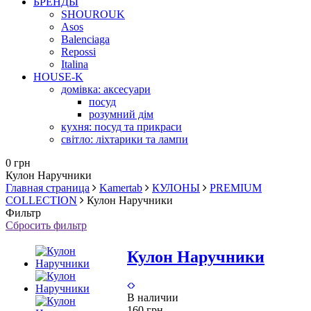
БРЕНДЫ
SHOUROUK
Asos
Balenciaga
Repossi
Italina
HOUSE-K
домівка: аксесуари
посуд
розумний дім
кухня: посуд та прикраси
світло: ліхтарики та лампи
0 грн
Кулон Наручники
Главная страница
Kamertab
КУЛОНЫ
PREMIUM
COLLECTION
Кулон Наручники
Фильтр
Сбросить фильтр
Кулон Наручники
В наличии
160 грн