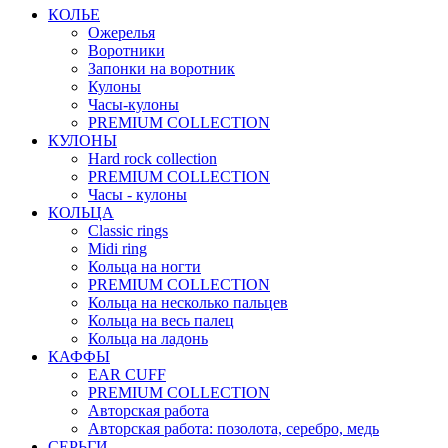
КОЛЬЕ
Ожерелья
Воротники
Запонки на воротник
Кулоны
Часы-кулоны
PREMIUM COLLECTION
КУЛОНЫ
Hard rock collection
PREMIUM COLLECTION
Часы - кулоны
КОЛЬЦА
Classic rings
Midi ring
Кольца на ногти
PREMIUM COLLECTION
Кольца на несколько пальцев
Кольца на весь палец
Кольца на ладонь
КАФФЫ
EAR CUFF
PREMIUM COLLECTION
Авторская работа
Авторская работа: позолота, серебро, медь
СЕРЬГИ