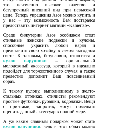
это неизменно высокое качество и
безупречный внешний вид при невысокой
цене. Теперь украшения Asos можно купить и
у нас – эту возможность Вам постарался
предоставить интернет-магазин «Kamertab».
Среди бижутерии Asos особняком стоят
стильные женские подвески и кулоны,
способные украсить любой наряд и
представить свою хозяйку в самом выгодном
свете. К таковым, безусловно, относится и
кулон наручники
– оригинальный
молодежный аксессуар, который в идеально
подойдет для торжественного случая, а также
прелестно дополнит Ваш повседневный
образ.
К такому кулону, выполненному в желто-
стальных оттенках, стилисты рекомендуют
простые футболки, рубашки, водолазки. Вещи
с принтами, напротив, могут помешать
оценить данный аксессуар в полной мере.
А уж каким славным подарком может стать
кулон наручники
, ведь в этот образ можно