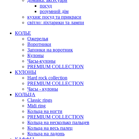
домівка: аксесуари
посуд
розумний дім
кухня: посуд та прикраси
світло: ліхтарики та лампи
КОЛЬЕ
Ожерелья
Воротники
Запонки на воротник
Кулоны
Часы-кулоны
PREMIUM COLLECTION
КУЛОНЫ
Hard rock collection
PREMIUM COLLECTION
Часы - кулоны
КОЛЬЦА
Classic rings
Midi ring
Кольца на ногти
PREMIUM COLLECTION
Кольца на несколько пальцев
Кольца на весь палец
Кольца на ладонь