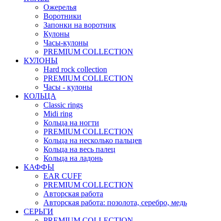
Ожерелья
Воротники
Запонки на воротник
Кулоны
Часы-кулоны
PREMIUM COLLECTION
КУЛОНЫ
Hard rock collection
PREMIUM COLLECTION
Часы - кулоны
КОЛЬЦА
Classic rings
Midi ring
Кольца на ногти
PREMIUM COLLECTION
Кольца на несколько пальцев
Кольца на весь палец
Кольца на ладонь
КАФФЫ
EAR CUFF
PREMIUM COLLECTION
Авторская работа
Авторская работа: позолота, серебро, медь
СЕРЬГИ
PREMIUM COLLECTION