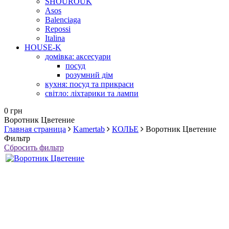
SHOUROUK
Asos
Balenciaga
Repossi
Italina
HOUSE-K
домівка: аксесуари
посуд
розумний дім
кухня: посуд та прикраси
світло: ліхтарики та лампи
0 грн
Воротник Цветение
Главная страница
Kamertab
КОЛЬЕ
Воротник Цветение
Фильтр
Сбросить фильтр