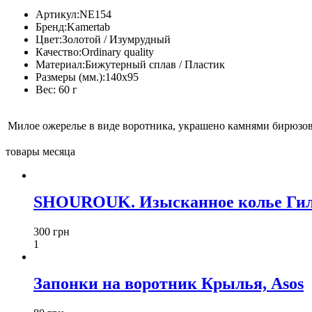
Артикул:
NE154
Бренд:
Kamertab
Цвет:
Золотой / Изумрудный
Качество:
Ordinary quality
Материал:
Бижутерный сплав / Пластик
Размеры (мм.):
140х95
Вес:
60 г
Милое ожерелье в виде воротника, украшено камнями бирюзов
товары месяца
SHOUROUK. Изысканное колье Гил
300 грн
1
Запонки на воротник Крылья, Asos