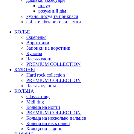
домівка: аксесуари
посуд
розумний дім
кухня: посуд та прикраси
світло: ліхтарики та лампи
КОЛЬЕ
Ожерелья
Воротники
Запонки на воротник
Кулоны
Часы-кулоны
PREMIUM COLLECTION
КУЛОНЫ
Hard rock collection
PREMIUM COLLECTION
Часы - кулоны
КОЛЬЦА
Classic rings
Midi ring
Кольца на ногти
PREMIUM COLLECTION
Кольца на несколько пальцев
Кольца на весь палец
Кольца на ладонь