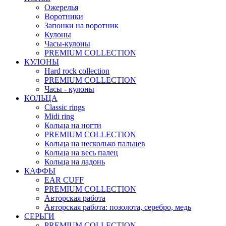
Ожерелья
Воротники
Запонки на воротник
Кулоны
Часы-кулоны
PREMIUM COLLECTION
КУЛОНЫ
Hard rock collection
PREMIUM COLLECTION
Часы - кулоны
КОЛЬЦА
Classic rings
Midi ring
Кольца на ногти
PREMIUM COLLECTION
Кольца на несколько пальцев
Кольца на весь палец
Кольца на ладонь
КАФФЫ
EAR CUFF
PREMIUM COLLECTION
Авторская работа
Авторская работа: позолота, серебро, медь
СЕРЬГИ
PREMIUM COLLECTION