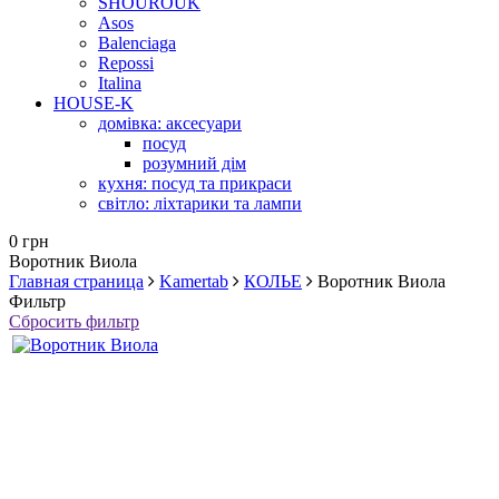
SHOUROUK
Asos
Balenciaga
Repossi
Italina
HOUSE-K
домівка: аксесуари
посуд
розумний дім
кухня: посуд та прикраси
світло: ліхтарики та лампи
0 грн
Воротник Виола
Главная страница
Kamertab
КОЛЬЕ
Воротник Виола
Фильтр
Сбросить фильтр