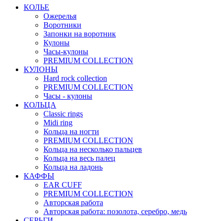
КОЛЬЕ
Ожерелья
Воротники
Запонки на воротник
Кулоны
Часы-кулоны
PREMIUM COLLECTION
КУЛОНЫ
Hard rock collection
PREMIUM COLLECTION
Часы - кулоны
КОЛЬЦА
Classic rings
Midi ring
Кольца на ногти
PREMIUM COLLECTION
Кольца на несколько пальцев
Кольца на весь палец
Кольца на ладонь
КАФФЫ
EAR CUFF
PREMIUM COLLECTION
Авторская работа
Авторская работа: позолота, серебро, медь
СЕРЬГИ