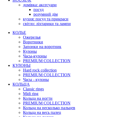
HOUSE-K
домівка: аксесуари
посуд
розумний дім
кухня: посуд та прикраси
світло: ліхтарики та лампи
КОЛЬЕ
Ожерелья
Воротники
Запонки на воротник
Кулоны
Часы-кулоны
PREMIUM COLLECTION
КУЛОНЫ
Hard rock collection
PREMIUM COLLECTION
Часы - кулоны
КОЛЬЦА
Classic rings
Midi ring
Кольца на ногти
PREMIUM COLLECTION
Кольца на несколько пальцев
Кольца на весь палец