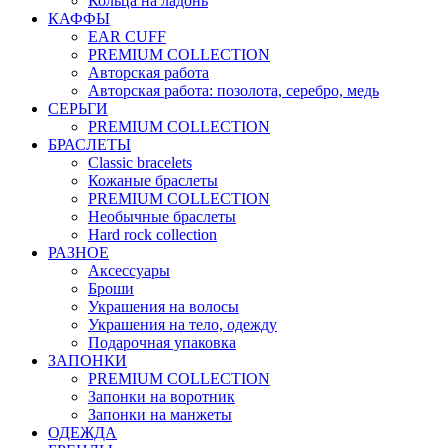
Кольца на ладонь
КАФФЫ
EAR CUFF
PREMIUM COLLECTION
Авторская работа
Авторская работа: позолота, серебро, медь
СЕРЬГИ
PREMIUM COLLECTION
БРАСЛЕТЫ
Classic bracelets
Кожаные браслеты
PREMIUM COLLECTION
Необычные браслеты
Hard rock collection
РАЗНОЕ
Аксессуары
Броши
Украшения на волосы
Украшения на тело, одежду
Подарочная упаковка
ЗАПОНКИ
PREMIUM COLLECTION
Запонки на воротник
Запонки на манжеты
ОДЕЖДА