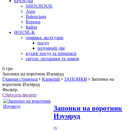
БРЕНДЫ
SHOUROUK
Asos
Balenciaga
Repossi
Italina
HOUSE-K
домівка: аксесуари
посуд
розумний дім
кухня: посуд та прикраси
світло: ліхтарики та лампи
0 грн
Запонки на воротник Изумруд
Главная страница
Kamertab
ЗАПОНКИ
Запонки на
воротник Изумруд
Фильтр
Сбросить фильтр
Запонки на воротник
Изумруд