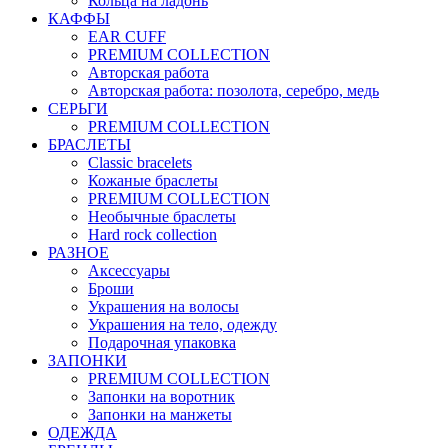
Кольца на ладонь
КАФФЫ
EAR CUFF
PREMIUM COLLECTION
Авторская работа
Авторская работа: позолота, серебро, медь
СЕРЬГИ
PREMIUM COLLECTION
БРАСЛЕТЫ
Classic bracelets
Кожаные браслеты
PREMIUM COLLECTION
Необычные браслеты
Hard rock collection
РАЗНОЕ
Аксессуары
Броши
Украшения на волосы
Украшения на тело, одежду
Подарочная упаковка
ЗАПОНКИ
PREMIUM COLLECTION
Запонки на воротник
Запонки на манжеты
ОДЕЖДА