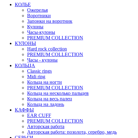
КОЛЬЕ
Ожерелья
Воротники
Запонки на воротник
Кулоны
Часы-кулоны
PREMIUM COLLECTION
КУЛОНЫ
Hard rock collection
PREMIUM COLLECTION
Часы - кулоны
КОЛЬЦА
Classic rings
Midi ring
Кольца на ногти
PREMIUM COLLECTION
Кольца на несколько пальцев
Кольца на весь палец
Кольца на ладонь
КАФФЫ
EAR CUFF
PREMIUM COLLECTION
Авторская работа
Авторская работа: позолота, серебро, медь
СЕРЬГИ