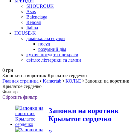
БРЕНДЫ
SHOUROUK
Asos
Balenciaga
Repossi
Italina
HOUSE-K
домівка: аксесуари
посуд
розумний дім
кухня: посуд та прикраси
світло: ліхтарики та лампи
0 грн
Запонки на воротник Крылатое сердечко
Главная страница
Kamertab
КОЛЬЕ
Запонки на воротник
Крылатое сердечко
Фильтр
Сбросить фильтр
Запонки на воротник
Крылатое сердечко