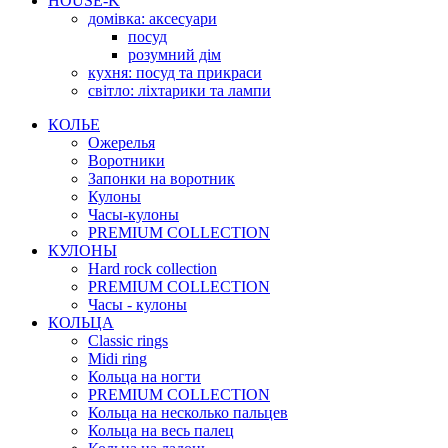
HOUSE-K
домівка: аксесуари
посуд
розумний дім
кухня: посуд та прикраси
світло: ліхтарики та лампи
КОЛЬЕ
Ожерелья
Воротники
Запонки на воротник
Кулоны
Часы-кулоны
PREMIUM COLLECTION
КУЛОНЫ
Hard rock collection
PREMIUM COLLECTION
Часы - кулоны
КОЛЬЦА
Classic rings
Midi ring
Кольца на ногти
PREMIUM COLLECTION
Кольца на несколько пальцев
Кольца на весь палец