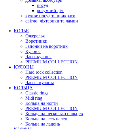
домівка: аксесуари
посуд
розумний дім
кухня: посуд та прикраси
світло: ліхтарики та лампи
КОЛЬЕ
Ожерелья
Воротники
Запонки на воротник
Кулоны
Часы-кулоны
PREMIUM COLLECTION
КУЛОНЫ
Hard rock collection
PREMIUM COLLECTION
Часы - кулоны
КОЛЬЦА
Classic rings
Midi ring
Кольца на ногти
PREMIUM COLLECTION
Кольца на несколько пальцев
Кольца на весь палец
Кольца на ладонь