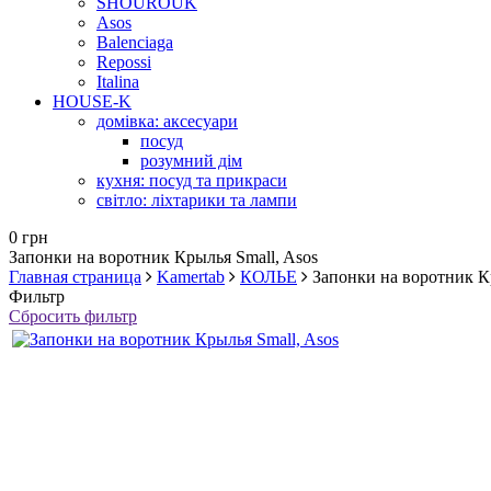
SHOUROUK
Asos
Balenciaga
Repossi
Italina
HOUSE-K
домівка: аксесуари
посуд
розумний дім
кухня: посуд та прикраси
світло: ліхтарики та лампи
0 грн
Запонки на воротник Крылья Small, Asos
Главная страница
Kamertab
КОЛЬЕ
Запонки на воротник К
Фильтр
Сбросить фильтр