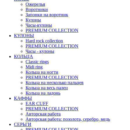
Ожерелья
Воротники
Запонки на воротник
Кулоны
Часы-кулоны
PREMIUM COLLECTION
КУЛОНЫ
Hard rock collection
PREMIUM COLLECTION
Часы - кулоны
КОЛЬЦА
Classic rings
Midi ring
Кольца на ногти
PREMIUM COLLECTION
Кольца на несколько пальцев
Кольца на весь палец
Кольца на ладонь
КАФФЫ
EAR CUFF
PREMIUM COLLECTION
Авторская работа
Авторская работа: позолота, серебро, медь
СЕРЬГИ
PREMIUM COLLECTION