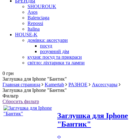
БРЕНДЫ
SHOUROUK
Asos
Balenciaga
Repossi
Italina
HOUSE-K
домівка: аксесуари
посуд
розумний дім
кухня: посуд та прикраси
світло: ліхтарики та лампи
0 грн
Заглушка для Iphone "Бантик"
Главная страница
Kamertab
РАЗНОЕ
Аксессуары
Заглушка для Iphone "Бантик"
Фильтр
Сбросить фильтр
Заглушка для Iphone
"Бантик"