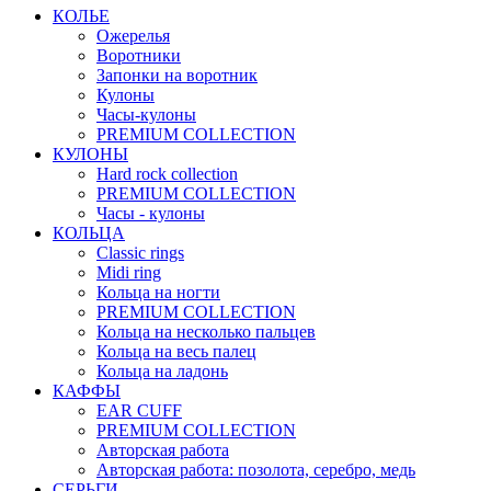
КОЛЬЕ
Ожерелья
Воротники
Запонки на воротник
Кулоны
Часы-кулоны
PREMIUM COLLECTION
КУЛОНЫ
Hard rock collection
PREMIUM COLLECTION
Часы - кулоны
КОЛЬЦА
Classic rings
Midi ring
Кольца на ногти
PREMIUM COLLECTION
Кольца на несколько пальцев
Кольца на весь палец
Кольца на ладонь
КАФФЫ
EAR CUFF
PREMIUM COLLECTION
Авторская работа
Авторская работа: позолота, серебро, медь
СЕРЬГИ