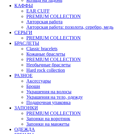
Кольца на ладонь
КАФФЫ
EAR CUFF
PREMIUM COLLECTION
Авторская работа
Авторская работа: позолота, серебро, медь
СЕРЬГИ
PREMIUM COLLECTION
БРАСЛЕТЫ
Classic bracelets
Кожаные браслеты
PREMIUM COLLECTION
Необычные браслеты
Hard rock collection
РАЗНОЕ
Аксессуары
Броши
Украшения на волосы
Украшения на тело, одежду
Подарочная упаковка
ЗАПОНКИ
PREMIUM COLLECTION
Запонки на воротник
Запонки на манжеты
ОДЕЖДА