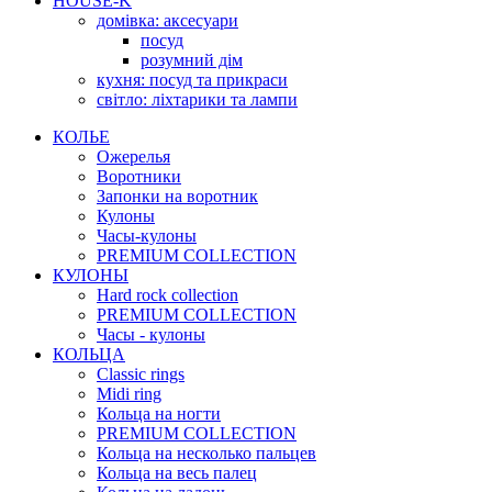
HOUSE-K
домівка: аксесуари
посуд
розумний дім
кухня: посуд та прикраси
світло: ліхтарики та лампи
КОЛЬЕ
Ожерелья
Воротники
Запонки на воротник
Кулоны
Часы-кулоны
PREMIUM COLLECTION
КУЛОНЫ
Hard rock collection
PREMIUM COLLECTION
Часы - кулоны
КОЛЬЦА
Classic rings
Midi ring
Кольца на ногти
PREMIUM COLLECTION
Кольца на несколько пальцев
Кольца на весь палец