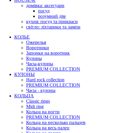
HOUSE-K
домівка: аксесуари
посуд
розумний дім
кухня: посуд та прикраси
світло: ліхтарики та лампи
КОЛЬЕ
Ожерелья
Воротники
Запонки на воротник
Кулоны
Часы-кулоны
PREMIUM COLLECTION
КУЛОНЫ
Hard rock collection
PREMIUM COLLECTION
Часы - кулоны
КОЛЬЦА
Classic rings
Midi ring
Кольца на ногти
PREMIUM COLLECTION
Кольца на несколько пальцев
Кольца на весь палец