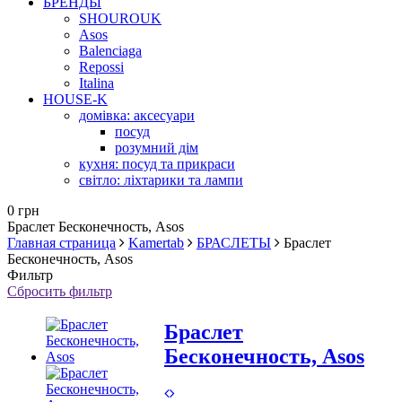
БРЕНДЫ
SHOUROUK
Asos
Balenciaga
Repossi
Italina
HOUSE-K
домівка: аксесуари
посуд
розумний дім
кухня: посуд та прикраси
світло: ліхтарики та лампи
0 грн
Браслет Бесконечность, Asos
Главная страница
Kamertab
БРАСЛЕТЫ
Браслет
Бесконечность, Asos
Фильтр
Сбросить фильтр
Браслет
Бесконечность, Asos