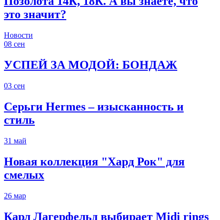
Позолота 14К, 18К. А вы знаете, что
это значит?
Новости
08
сен
УСПЕЙ ЗА МОДОЙ: БОНДАЖ
03
сен
Серьги Hermes – изысканность и
стиль
31
май
Новая коллекция "Хард Рок" для
смелых
26
мар
Карл Лагерфельд выбирает Midi rings