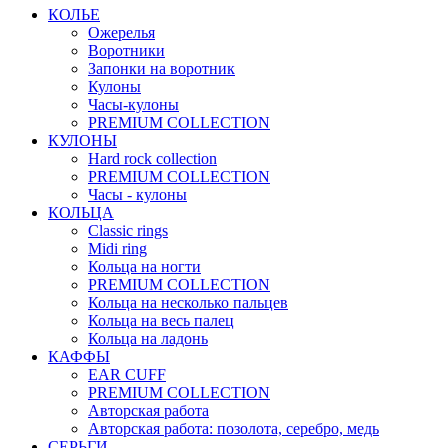
КОЛЬЕ
Ожерелья
Воротники
Запонки на воротник
Кулоны
Часы-кулоны
PREMIUM COLLECTION
КУЛОНЫ
Hard rock collection
PREMIUM COLLECTION
Часы - кулоны
КОЛЬЦА
Classic rings
Midi ring
Кольца на ногти
PREMIUM COLLECTION
Кольца на несколько пальцев
Кольца на весь палец
Кольца на ладонь
КАФФЫ
EAR CUFF
PREMIUM COLLECTION
Авторская работа
Авторская работа: позолота, серебро, медь
СЕРЬГИ