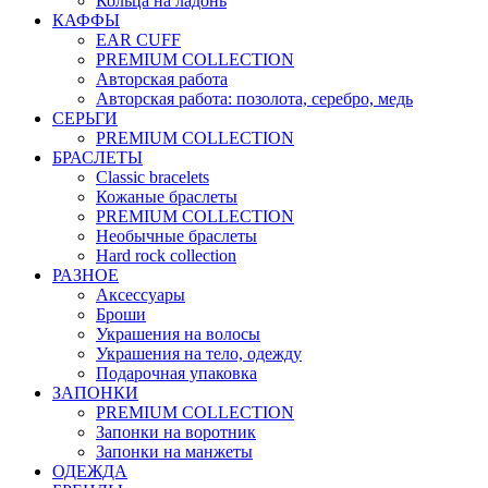
Кольца на ладонь
КАФФЫ
EAR CUFF
PREMIUM COLLECTION
Авторская работа
Авторская работа: позолота, серебро, медь
СЕРЬГИ
PREMIUM COLLECTION
БРАСЛЕТЫ
Classic bracelets
Кожаные браслеты
PREMIUM COLLECTION
Необычные браслеты
Hard rock collection
РАЗНОЕ
Аксессуары
Броши
Украшения на волосы
Украшения на тело, одежду
Подарочная упаковка
ЗАПОНКИ
PREMIUM COLLECTION
Запонки на воротник
Запонки на манжеты
ОДЕЖДА