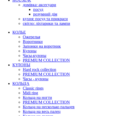
HOUSE-K
домівка: аксесуари
посуд
розумний дім
кухня: посуд та прикраси
світло: ліхтарики та лампи
КОЛЬЕ
Ожерелья
Воротники
Запонки на воротник
Кулоны
Часы-кулоны
PREMIUM COLLECTION
КУЛОНЫ
Hard rock collection
PREMIUM COLLECTION
Часы - кулоны
КОЛЬЦА
Classic rings
Midi ring
Кольца на ногти
PREMIUM COLLECTION
Кольца на несколько пальцев
Кольца на весь палец