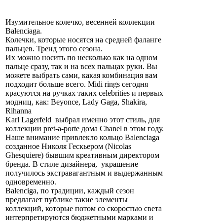
Изумительное колечко, весенней коллекции
Balenciaga.
Колечки, которые носятся на средней фаланге
пальцев. Тренд этого сезона.
Их можно носить по несколько как на одном
пальце сразу, так и на всех пальцах руки. Вы
можете выбрать сами, какая комбинация вам
подходит больше всего. Midi rings сегодня
красуются на ручках таких celebrities и первых
модниц, как: Beyonce, Lady Gaga, Shakira,
Rihanna
Karl Lagerfeld выбрал именно этот стиль, для
коллекции pret-a-porte дома Chanel в этом году.
Наше внимание привлекло кольцо Balenciaga
созданное Николя Гескьером (Nicolas
Ghesquiere) бывшим креативным директором
бренда. В стиле дизайнера, украшение
получилось экстравагантным и выдержанным
одновременно.
Balenciga, по традиции, каждый сезон
предлагает публике такие элементы
коллекций, которые потом со скоростью света
интерпретируются бюджетными марками и