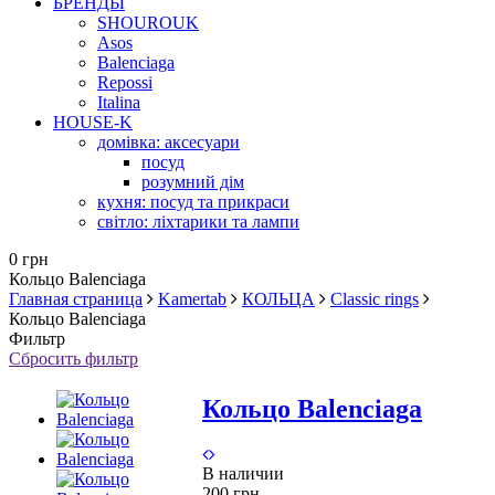
БРЕНДЫ
SHOUROUK
Asos
Balenciaga
Repossi
Italina
HOUSE-K
домівка: аксесуари
посуд
розумний дім
кухня: посуд та прикраси
світло: ліхтарики та лампи
0 грн
Кольцо Balenciaga
Главная страница
Kamertab
КОЛЬЦА
Classic rings
Кольцо Balenciaga
Фильтр
Сбросить фильтр
Кольцо Balenciaga
В наличии
200 грн