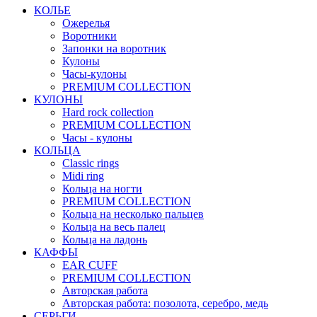
КОЛЬЕ
Ожерелья
Воротники
Запонки на воротник
Кулоны
Часы-кулоны
PREMIUM COLLECTION
КУЛОНЫ
Hard rock collection
PREMIUM COLLECTION
Часы - кулоны
КОЛЬЦА
Classic rings
Midi ring
Кольца на ногти
PREMIUM COLLECTION
Кольца на несколько пальцев
Кольца на весь палец
Кольца на ладонь
КАФФЫ
EAR CUFF
PREMIUM COLLECTION
Авторская работа
Авторская работа: позолота, серебро, медь
СЕРЬГИ