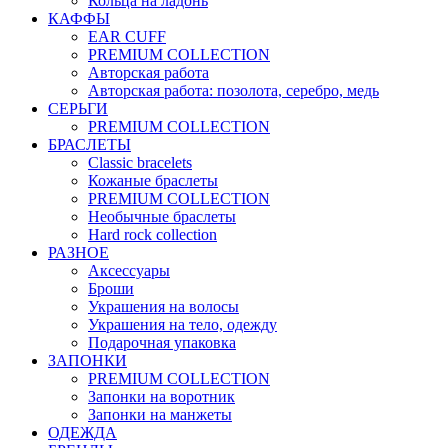
Кольца на ладонь
КАФФЫ
EAR CUFF
PREMIUM COLLECTION
Авторская работа
Авторская работа: позолота, серебро, медь
СЕРЬГИ
PREMIUM COLLECTION
БРАСЛЕТЫ
Classic bracelets
Кожаные браслеты
PREMIUM COLLECTION
Необычные браслеты
Hard rock collection
РАЗНОЕ
Аксессуары
Броши
Украшения на волосы
Украшения на тело, одежду
Подарочная упаковка
ЗАПОНКИ
PREMIUM COLLECTION
Запонки на воротник
Запонки на манжеты
ОДЕЖДА