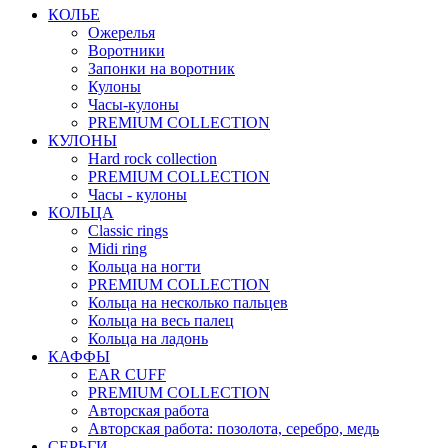
КОЛЬЕ
Ожерелья
Воротники
Запонки на воротник
Кулоны
Часы-кулоны
PREMIUM COLLECTION
КУЛОНЫ
Hard rock collection
PREMIUM COLLECTION
Часы - кулоны
КОЛЬЦА
Classic rings
Midi ring
Кольца на ногти
PREMIUM COLLECTION
Кольца на несколько пальцев
Кольца на весь палец
Кольца на ладонь
КАФФЫ
EAR CUFF
PREMIUM COLLECTION
Авторская работа
Авторская работа: позолота, серебро, медь
СЕРЬГИ