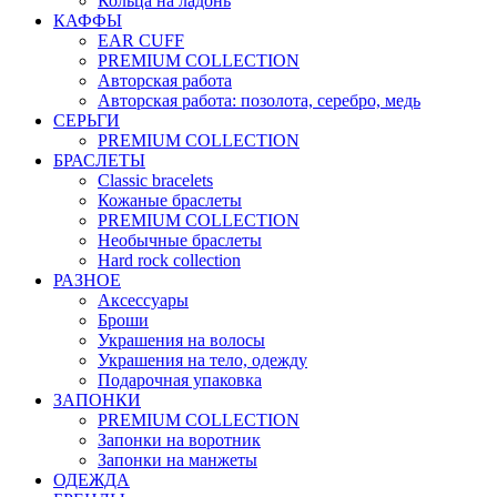
Кольца на ладонь
КАФФЫ
EAR CUFF
PREMIUM COLLECTION
Авторская работа
Авторская работа: позолота, серебро, медь
СЕРЬГИ
PREMIUM COLLECTION
БРАСЛЕТЫ
Classic bracelets
Кожаные браслеты
PREMIUM COLLECTION
Необычные браслеты
Hard rock collection
РАЗНОЕ
Аксессуары
Броши
Украшения на волосы
Украшения на тело, одежду
Подарочная упаковка
ЗАПОНКИ
PREMIUM COLLECTION
Запонки на воротник
Запонки на манжеты
ОДЕЖДА