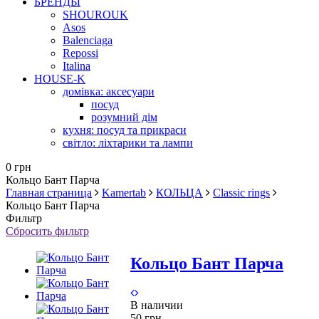
БРЕНДЫ
SHOUROUK
Asos
Balenciaga
Repossi
Italina
HOUSE-K
домівка: аксесуари
посуд
розумний дім
кухня: посуд та прикраси
світло: ліхтарики та лампи
0 грн
Кольцо Бант Парча
Главная страница
Kamertab
КОЛЬЦА
Classic rings
Кольцо Бант Парча
Фильтр
Сбросить фильтр
Кольцо Бант Парча
В наличии
50 грн