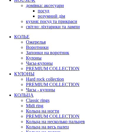
HOUSE-K
домівка: аксесуари
посуд
розумний дім
кухня: посуд та прикраси
світло: ліхтарики та лампи
КОЛЬЕ
Ожерелья
Воротники
Запонки на воротник
Кулоны
Часы-кулоны
PREMIUM COLLECTION
КУЛОНЫ
Hard rock collection
PREMIUM COLLECTION
Часы - кулоны
КОЛЬЦА
Classic rings
Midi ring
Кольца на ногти
PREMIUM COLLECTION
Кольца на несколько пальцев
Кольца на весь палец