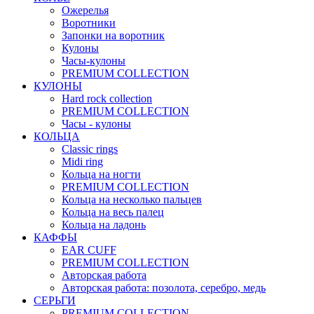
Ожерелья
Воротники
Запонки на воротник
Кулоны
Часы-кулоны
PREMIUM COLLECTION
КУЛОНЫ
Hard rock collection
PREMIUM COLLECTION
Часы - кулоны
КОЛЬЦА
Classic rings
Midi ring
Кольца на ногти
PREMIUM COLLECTION
Кольца на несколько пальцев
Кольца на весь палец
Кольца на ладонь
КАФФЫ
EAR CUFF
PREMIUM COLLECTION
Авторская работа
Авторская работа: позолота, серебро, медь
СЕРЬГИ
PREMIUM COLLECTION