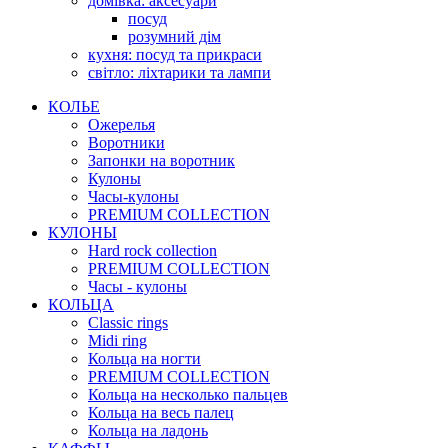
домівка: аксесуари
посуд
розумний дім
кухня: посуд та прикраси
світло: ліхтарики та лампи
КОЛЬЕ
Ожерелья
Воротники
Запонки на воротник
Кулоны
Часы-кулоны
PREMIUM COLLECTION
КУЛОНЫ
Hard rock collection
PREMIUM COLLECTION
Часы - кулоны
КОЛЬЦА
Classic rings
Midi ring
Кольца на ногти
PREMIUM COLLECTION
Кольца на несколько пальцев
Кольца на весь палец
Кольца на ладонь