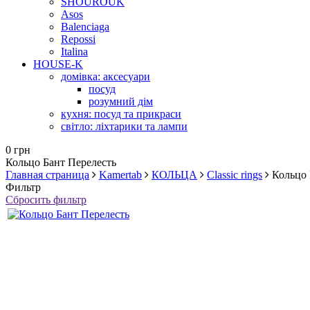
SHOUROUK
Asos
Balenciaga
Repossi
Italina
HOUSE-K
домівка: аксесуари
посуд
розумний дім
кухня: посуд та прикраси
світло: ліхтарики та лампи
0 грн
Кольцо Бант Перелесть
Главная страница
Kamertab
КОЛЬЦА
Classic rings
Кольцо 
Фильтр
Сбросить фильтр