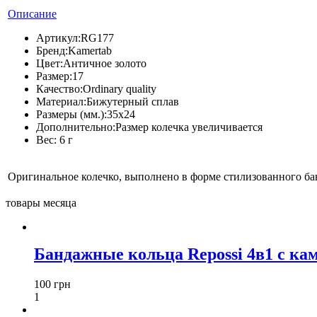
Описание
Артикул:
RG177
Бренд:
Kamertab
Цвет:
Античное золото
Размер:
17
Качество:
Ordinary quality
Материал:
Бижутерный сплав
Размеры (мм.):
35х24
Дополнительно:
Размер колечка увеличивается
Вес:
6 г
Оригинальное колечко, выполнено в форме стилизованного ба
товары месяца
Бандажные кольца Repossi 4в1 с ка
100 грн
1