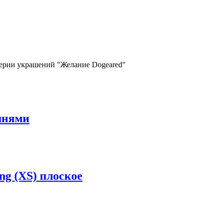
з серии украшений "Желание Dogeared"
мнями
ng (XS) плоское