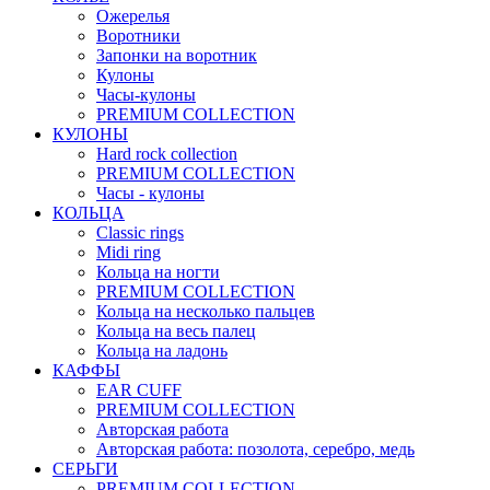
Ожерелья
Воротники
Запонки на воротник
Кулоны
Часы-кулоны
PREMIUM COLLECTION
КУЛОНЫ
Hard rock collection
PREMIUM COLLECTION
Часы - кулоны
КОЛЬЦА
Classic rings
Midi ring
Кольца на ногти
PREMIUM COLLECTION
Кольца на несколько пальцев
Кольца на весь палец
Кольца на ладонь
КАФФЫ
EAR CUFF
PREMIUM COLLECTION
Авторская работа
Авторская работа: позолота, серебро, медь
СЕРЬГИ
PREMIUM COLLECTION