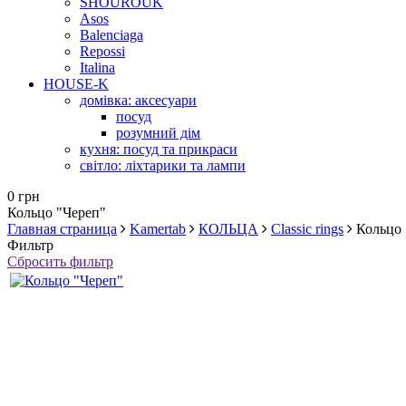
SHOUROUK
Asos
Balenciaga
Repossi
Italina
HOUSE-K
домівка: аксесуари
посуд
розумний дім
кухня: посуд та прикраси
світло: ліхтарики та лампи
0 грн
Кольцо "Череп"
Главная страница
Kamertab
КОЛЬЦА
Classic rings
Кольцо 
Фильтр
Сбросить фильтр