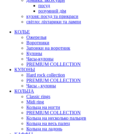
домівка: аксесуари
посуд
розумний дім
кухня: посуд та прикраси
світло: ліхтарики та лампи
КОЛЬЕ
Ожерелья
Воротники
Запонки на воротник
Кулоны
Часы-кулоны
PREMIUM COLLECTION
КУЛОНЫ
Hard rock collection
PREMIUM COLLECTION
Часы - кулоны
КОЛЬЦА
Classic rings
Midi ring
Кольца на ногти
PREMIUM COLLECTION
Кольца на несколько пальцев
Кольца на весь палец
Кольца на ладонь