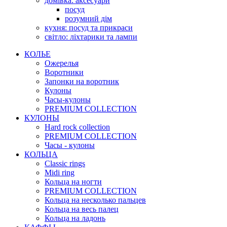
домівка: аксесуари
посуд
розумний дім
кухня: посуд та прикраси
світло: ліхтарики та лампи
КОЛЬЕ
Ожерелья
Воротники
Запонки на воротник
Кулоны
Часы-кулоны
PREMIUM COLLECTION
КУЛОНЫ
Hard rock collection
PREMIUM COLLECTION
Часы - кулоны
КОЛЬЦА
Classic rings
Midi ring
Кольца на ногти
PREMIUM COLLECTION
Кольца на несколько пальцев
Кольца на весь палец
Кольца на ладонь