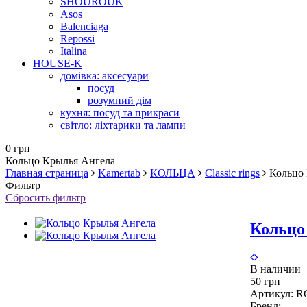
SHOUROUK
Asos
Balenciaga
Repossi
Italina
HOUSE-K
домівка: аксесуари
посуд
розумний дім
кухня: посуд та прикраси
світло: ліхтарики та лампи
0 грн
Кольцо Крылья Ангела
Главная страница
Kamertab
КОЛЬЦА
Classic rings
Кольцо
Фильтр
Сбросить фильтр
Кольцо
В наличии
50 грн
Артикул:
R
Бренд: