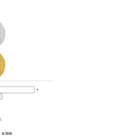
:
+
А
1 клик