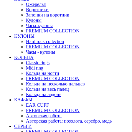
Ожерелья
Воротники
Запонки на воротник
Кулоны
Часы-кулоны
PREMIUM COLLECTION
КУЛОНЫ
Hard rock collection
PREMIUM COLLECTION
Часы - кулоны
КОЛЬЦА
Classic rings
Midi ring
Кольца на ногти
PREMIUM COLLECTION
Кольца на несколько пальцев
Кольца на весь палец
Кольца на ладонь
КАФФЫ
EAR CUFF
PREMIUM COLLECTION
Авторская работа
Авторская работа: позолота, серебро, медь
СЕРЬГИ
PREMIUM COLLECTION