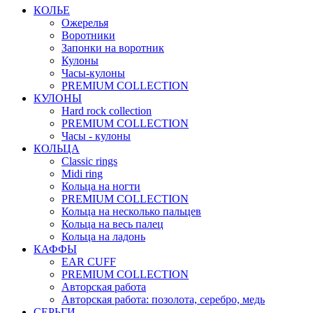
КОЛЬЕ
Ожерелья
Воротники
Запонки на воротник
Кулоны
Часы-кулоны
PREMIUM COLLECTION
КУЛОНЫ
Hard rock collection
PREMIUM COLLECTION
Часы - кулоны
КОЛЬЦА
Classic rings
Midi ring
Кольца на ногти
PREMIUM COLLECTION
Кольца на несколько пальцев
Кольца на весь палец
Кольца на ладонь
КАФФЫ
EAR CUFF
PREMIUM COLLECTION
Авторская работа
Авторская работа: позолота, серебро, медь
СЕРЬГИ