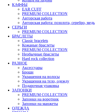
Кольца на ладонь
КАФФЫ
EAR CUFF
PREMIUM COLLECTION
Авторская работа
Авторская работа: позолота, серебро, медь
СЕРЬГИ
PREMIUM COLLECTION
БРАСЛЕТЫ
Classic bracelets
Кожаные браслеты
PREMIUM COLLECTION
Необычные браслеты
Hard rock collection
РАЗНОЕ
Аксессуары
Броши
Украшения на волосы
Украшения на тело, одежду
Подарочная упаковка
ЗАПОНКИ
PREMIUM COLLECTION
Запонки на воротник
Запонки на манжеты
ОДЕЖДА