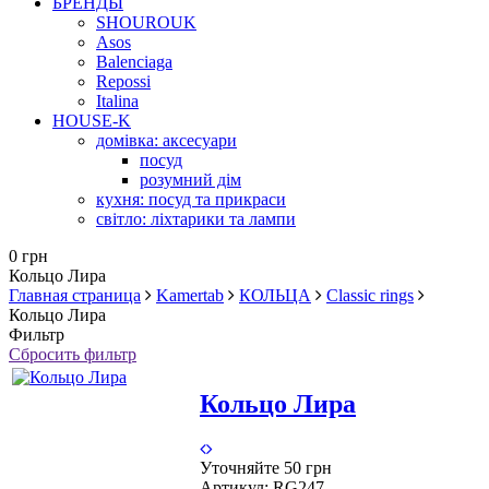
БРЕНДЫ
SHOUROUK
Asos
Balenciaga
Repossi
Italina
HOUSE-K
домівка: аксесуари
посуд
розумний дім
кухня: посуд та прикраси
світло: ліхтарики та лампи
0 грн
Кольцо Лира
Главная страница
Kamertab
КОЛЬЦА
Classic rings
Кольцо Лира
Фильтр
Сбросить фильтр
Кольцо Лира
Уточняйте
50 грн
Артикул:
RG247