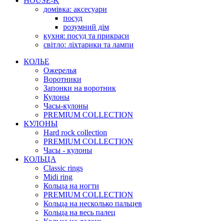
HOUSE-K
домівка: аксесуари
посуд
розумний дім
кухня: посуд та прикраси
світло: ліхтарики та лампи
КОЛЬЕ
Ожерелья
Воротники
Запонки на воротник
Кулоны
Часы-кулоны
PREMIUM COLLECTION
КУЛОНЫ
Hard rock collection
PREMIUM COLLECTION
Часы - кулоны
КОЛЬЦА
Classic rings
Midi ring
Кольца на ногти
PREMIUM COLLECTION
Кольца на несколько пальцев
Кольца на весь палец