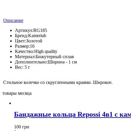
Описание
Артикул:
RG185
Бренд:
Kamertab
Цвет:
Золотой
Размер:
16
Качество:
High quality
Материал:
Бижутерный сплав
Дополнительно:
Ширина - 1 см
Вес:
5 г
Стильное колечко со скругленными краями. Широкое.
товары месяца
Бандажные кольца Repossi 4в1 с ка
100 грн