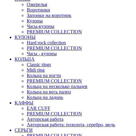
Ожерелья
Воротники
Запонки на воротник
Кулоны
Часы-кулоны
PREMIUM COLLECTION
КУЛОНЫ
Hard rock collection
PREMIUM COLLECTION
Часы - кулоны
КОЛЬЦА
Classic rings
Midi ring
Кольца на ногти
PREMIUM COLLECTION
Кольца на несколько пальцев
Кольца на весь палец
Кольца на ладонь
КАФФЫ
EAR CUFF
PREMIUM COLLECTION
Авторская работа
Авторская работа: позолота, серебро, медь
СЕРЬГИ
PREMIUM COLLECTION