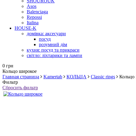
SHOUROUK
Asos
Balenciaga
Repossi
Italina
HOUSE-K
домівка: аксесуари
посуд
розумний дім
кухня: посуд та прикраси
світло: ліхтарики та лампи
0 грн
Кольцо широкое
Главная страница
Kamertab
КОЛЬЦА
Classic rings
Кольцо
Фильтр
Сбросить фильтр