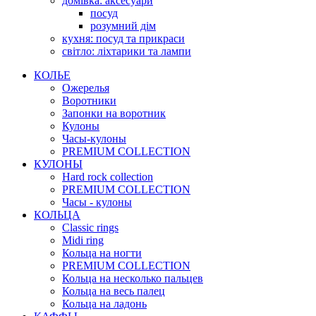
домівка: аксесуари
посуд
розумний дім
кухня: посуд та прикраси
світло: ліхтарики та лампи
КОЛЬЕ
Ожерелья
Воротники
Запонки на воротник
Кулоны
Часы-кулоны
PREMIUM COLLECTION
КУЛОНЫ
Hard rock collection
PREMIUM COLLECTION
Часы - кулоны
КОЛЬЦА
Classic rings
Midi ring
Кольца на ногти
PREMIUM COLLECTION
Кольца на несколько пальцев
Кольца на весь палец
Кольца на ладонь