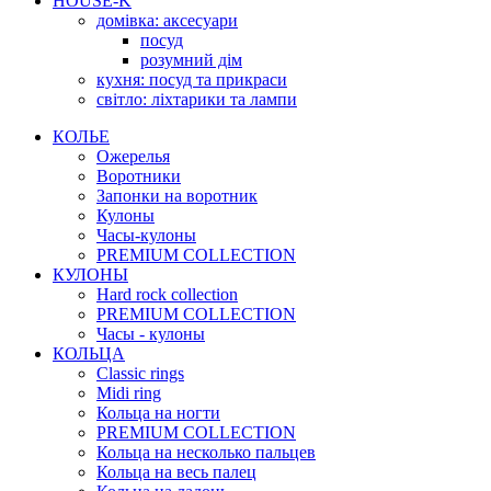
HOUSE-K
домівка: аксесуари
посуд
розумний дім
кухня: посуд та прикраси
світло: ліхтарики та лампи
КОЛЬЕ
Ожерелья
Воротники
Запонки на воротник
Кулоны
Часы-кулоны
PREMIUM COLLECTION
КУЛОНЫ
Hard rock collection
PREMIUM COLLECTION
Часы - кулоны
КОЛЬЦА
Classic rings
Midi ring
Кольца на ногти
PREMIUM COLLECTION
Кольца на несколько пальцев
Кольца на весь палец