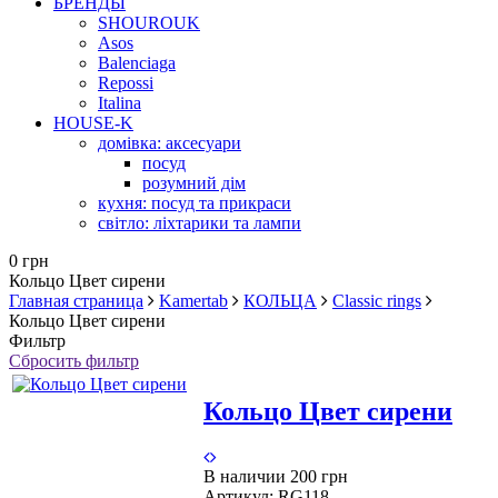
БРЕНДЫ
SHOUROUK
Asos
Balenciaga
Repossi
Italina
HOUSE-K
домівка: аксесуари
посуд
розумний дім
кухня: посуд та прикраси
світло: ліхтарики та лампи
0 грн
Кольцо Цвет сирени
Главная страница
Kamertab
КОЛЬЦА
Classic rings
Кольцо Цвет сирени
Фильтр
Сбросить фильтр
Кольцо Цвет сирени
В наличии
200 грн
Артикул:
RG118