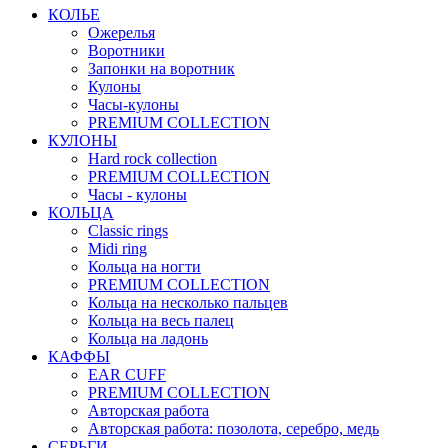
КОЛЬЕ
Ожерелья
Воротники
Запонки на воротник
Кулоны
Часы-кулоны
PREMIUM COLLECTION
КУЛОНЫ
Hard rock collection
PREMIUM COLLECTION
Часы - кулоны
КОЛЬЦА
Classic rings
Midi ring
Кольца на ногти
PREMIUM COLLECTION
Кольца на несколько пальцев
Кольца на весь палец
Кольца на ладонь
КАФФЫ
EAR CUFF
PREMIUM COLLECTION
Авторская работа
Авторская работа: позолота, серебро, медь
СЕРЬГИ