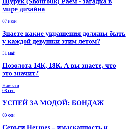
Шурук (Shourouk) Раем - загадка в
мире дизайна
07
июн
Знаете какие украшения должны быть
у каждой девушки этим летом?
31
май
Позолота 14К, 18К. А вы знаете, что
это значит?
Новости
08
сен
УСПЕЙ ЗА МОДОЙ: БОНДАЖ
03
сен
Серьги Hermes – изысканность и