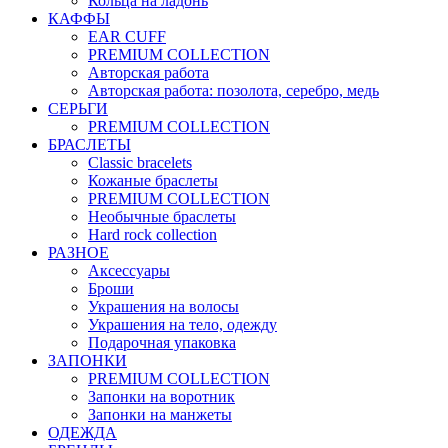
Кольца на ладонь
КАФФЫ
EAR CUFF
PREMIUM COLLECTION
Авторская работа
Авторская работа: позолота, серебро, медь
СЕРЬГИ
PREMIUM COLLECTION
БРАСЛЕТЫ
Classic bracelets
Кожаные браслеты
PREMIUM COLLECTION
Необычные браслеты
Hard rock collection
РАЗНОЕ
Аксессуары
Броши
Украшения на волосы
Украшения на тело, одежду
Подарочная упаковка
ЗАПОНКИ
PREMIUM COLLECTION
Запонки на воротник
Запонки на манжеты
ОДЕЖДА