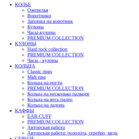
КОЛЬЕ
Ожерелья
Воротники
Запонки на воротник
Кулоны
Часы-кулоны
PREMIUM COLLECTION
КУЛОНЫ
Hard rock collection
PREMIUM COLLECTION
Часы - кулоны
КОЛЬЦА
Classic rings
Midi ring
Кольца на ногти
PREMIUM COLLECTION
Кольца на несколько пальцев
Кольца на весь палец
Кольца на ладонь
КАФФЫ
EAR CUFF
PREMIUM COLLECTION
Авторская работа
Авторская работа: позолота, серебро, медь
СЕРЬГИ