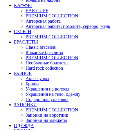
Кольца на ладонь
КАФФЫ
EAR CUFF
PREMIUM COLLECTION
Авторская работа
Авторская работа: позолота, серебро, медь
СЕРЬГИ
PREMIUM COLLECTION
БРАСЛЕТЫ
Classic bracelets
Кожаные браслеты
PREMIUM COLLECTION
Необычные браслеты
Hard rock collection
РАЗНОЕ
Аксессуары
Броши
Украшения на волосы
Украшения на тело, одежду
Подарочная упаковка
ЗАПОНКИ
PREMIUM COLLECTION
Запонки на воротник
Запонки на манжеты
ОДЕЖДА