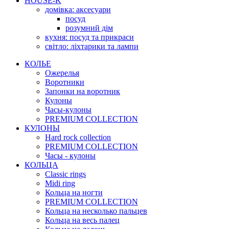
HOUSE-K
домівка: аксесуари
посуд
розумний дім
кухня: посуд та прикраси
світло: ліхтарики та лампи
КОЛЬЕ
Ожерелья
Воротники
Запонки на воротник
Кулоны
Часы-кулоны
PREMIUM COLLECTION
КУЛОНЫ
Hard rock collection
PREMIUM COLLECTION
Часы - кулоны
КОЛЬЦА
Classic rings
Midi ring
Кольца на ногти
PREMIUM COLLECTION
Кольца на несколько пальцев
Кольца на весь палец