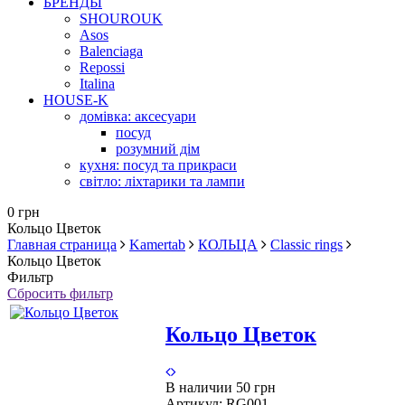
БРЕНДЫ
SHOUROUK
Asos
Balenciaga
Repossi
Italina
HOUSE-K
домівка: аксесуари
посуд
розумний дім
кухня: посуд та прикраси
світло: ліхтарики та лампи
0 грн
Кольцо Цветок
Главная страница
Kamertab
КОЛЬЦА
Classic rings
Кольцо Цветок
Фильтр
Сбросить фильтр
Кольцо Цветок
В наличии
50 грн
Артикул:
RG001