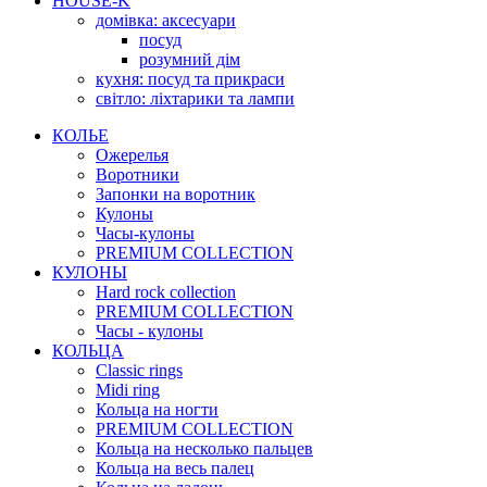
HOUSE-K
домівка: аксесуари
посуд
розумний дім
кухня: посуд та прикраси
світло: ліхтарики та лампи
КОЛЬЕ
Ожерелья
Воротники
Запонки на воротник
Кулоны
Часы-кулоны
PREMIUM COLLECTION
КУЛОНЫ
Hard rock collection
PREMIUM COLLECTION
Часы - кулоны
КОЛЬЦА
Classic rings
Midi ring
Кольца на ногти
PREMIUM COLLECTION
Кольца на несколько пальцев
Кольца на весь палец