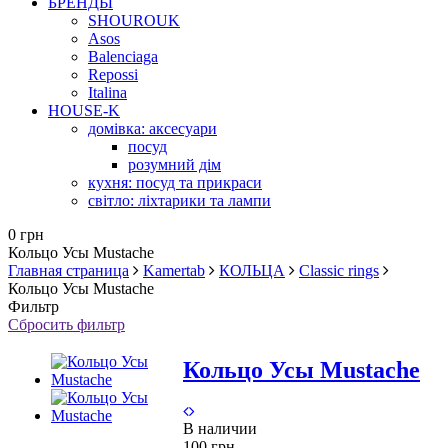
БРЕНДЫ
SHOUROUK
Asos
Balenciaga
Repossi
Italina
HOUSE-K
домівка: аксесуари
посуд
розумний дім
кухня: посуд та прикраси
світло: ліхтарики та лампи
0 грн
Кольцо Усы Мustache
Главная страница
Kamertab
КОЛЬЦА
Classic rings
Кольцо Усы Мustache
Фильтр
Сбросить фильтр
Кольцо Усы Мustache
В наличии
100 грн