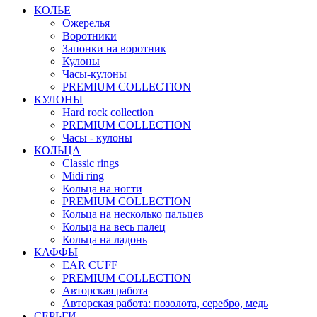
КОЛЬЕ
Ожерелья
Воротники
Запонки на воротник
Кулоны
Часы-кулоны
PREMIUM COLLECTION
КУЛОНЫ
Hard rock collection
PREMIUM COLLECTION
Часы - кулоны
КОЛЬЦА
Classic rings
Midi ring
Кольца на ногти
PREMIUM COLLECTION
Кольца на несколько пальцев
Кольца на весь палец
Кольца на ладонь
КАФФЫ
EAR CUFF
PREMIUM COLLECTION
Авторская работа
Авторская работа: позолота, серебро, медь
СЕРЬГИ