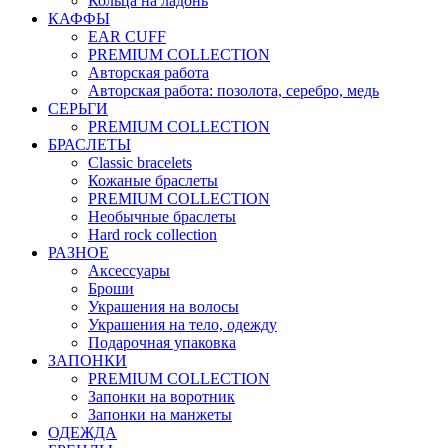
Кольца на ладонь
КАФФЫ
EAR CUFF
PREMIUM COLLECTION
Авторская работа
Авторская работа: позолота, серебро, медь
СЕРЬГИ
PREMIUM COLLECTION
БРАСЛЕТЫ
Classic bracelets
Кожаные браслеты
PREMIUM COLLECTION
Необычные браслеты
Hard rock collection
РАЗНОЕ
Аксессуары
Броши
Украшения на волосы
Украшения на тело, одежду
Подарочная упаковка
ЗАПОНКИ
PREMIUM COLLECTION
Запонки на воротник
Запонки на манжеты
ОДЕЖДА